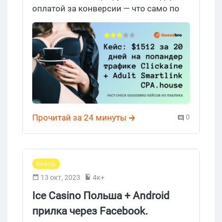
оплатой за конверсии — что само по
себе уже редкость, потому что
попандер обычно живет на CPM. 20
дней, $862 расхода, 32К конверсий,
$1512 выплат — и UK с ROI 116%
спокойно обогнала США в
собственном тесте автора. Все ГЕО в
Tier-1, оффер — динамический Adult
Smartlink из CPA.house, источник —
Прочитай за 24 минуты
0
Clickaine, бюджет такой, что в 2026 году
выглядит почти ностальгически на
фоне всеобщих кейсов про сотни
тысяч в LATAM. Поэтому садимся,
Кейсы
считаем сами и разбираем по
13 окт, 2023
4к+
существу.
Ice Casino Польша + Android
прилка через Facebook.