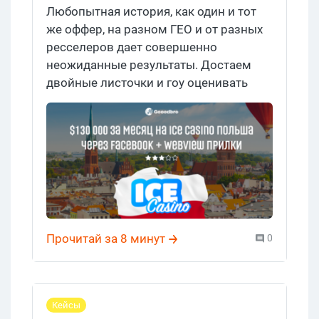
Результат $130к за месяц
Любопытная история, как один и тот
же оффер, на разном ГЕО и от разных
ресселеров дает совершенно
неожиданные результаты. Достаем
двойные листочки и гоу оценивать
еще один кейс по Ice Casino, где
арбитражник лил Фейсбук за события,
оптимизировал кампании и поделился
секретами, как уникализировать
креативы так, чтобы их пропускал бот
модератор Фейсбука. Заходи почитать
кейс с доходом 130 000 баксов за
месяц упорного пролива. Рейтинг
Прочитай за 8 минут
0
кейса по Gooodbro Fact-check — 3/5.
Кейсы