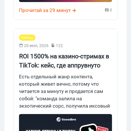
Прочитай за 29 минут
0
Кейсы
20 июл, 2026
122
ROI 1500% на казино-стримах в
TikTok: кейс, где аппрувнуто
$1500, а еще $8490 висит в
Есть отдельный жанр контента,
холде
который живет вечно, потому что
читается за минуту и продается сам
собой: "команда залила на
экзотический сорс, получила иксовый
ROI, вот вам красивое число". Число
крупное, глаз цепляется, рука сама
тянется к менеджеру партнерки. А если