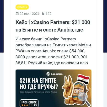
Кейсы
22 июл, 2026
126
Кейс 1xCasino Partners: $21 000
на Египте и слоте Anubis, где
показали всю экономику, но ни
Ин-хаус баинг 1xCasino Partners
одного пруфа залива
разобрал залив на Египет через Meta и
PWA на слоте Anubis: спенд $54 000,
3000 депозитов, профит $21 000, ROI
38,8%. Редкий кейс, где показали всю
воронку денег. Считаем, почему без
пруфов залива и при
самоназначенной выплате это
витрина партнерки, а не проверяемая
прибыль.