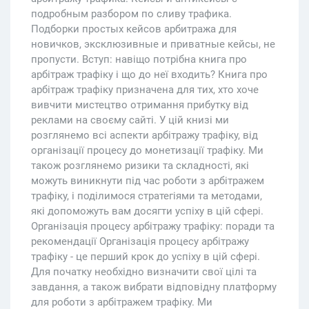
подробным разбором по сливу трафика.
Подборки простых кейсов арбитража для
новичков, эксклюзивные и приватные кейсы, не
пропусти. Вступ: навіщо потрібна книга про
арбітраж трафіку і що до неї входить? Книга про
арбітраж трафіку призначена для тих, хто хоче
вивчити мистецтво отримання прибутку від
реклами на своєму сайті. У цій книзі ми
розглянемо всі аспекти арбітражу трафіку, від
організації процесу до монетизації трафіку. Ми
також розглянемо ризики та складності, які
можуть виникнути під час роботи з арбітражем
трафіку, і поділимося стратегіями та методами,
які допоможуть вам досягти успіху в цій сфері.
Організація процесу арбітражу трафіку: поради та
рекомендації Організація процесу арбітражу
трафіку - це перший крок до успіху в цій сфері.
Для початку необхідно визначити свої цілі та
завдання, а також вибрати відповідну платформу
для роботи з арбітражем трафіку. Ми