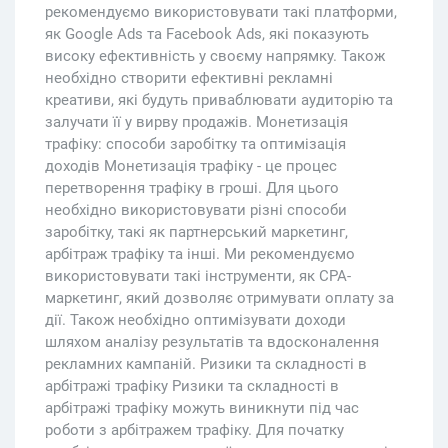
рекомендуємо використовувати такі платформи,
як Google Ads та Facebook Ads, які показують
високу ефективність у своєму напрямку. Також
необхідно створити ефективні рекламні
креативи, які будуть приваблювати аудиторію та
залучати її у вирву продажів. Монетизація
трафіку: способи заробітку та оптимізація
доходів Монетизація трафіку - це процес
перетворення трафіку в гроші. Для цього
необхідно використовувати різні способи
заробітку, такі як партнерський маркетинг,
арбітраж трафіку та інші. Ми рекомендуємо
використовувати такі інструменти, як CPA-
маркетинг, який дозволяє отримувати оплату за
дії. Також необхідно оптимізувати доходи
шляхом аналізу результатів та вдосконалення
рекламних кампаній. Ризики та складності в
арбітражі трафіку Ризики та складності в
арбітражі трафіку можуть виникнути під час
роботи з арбітражем трафіку. Для початку