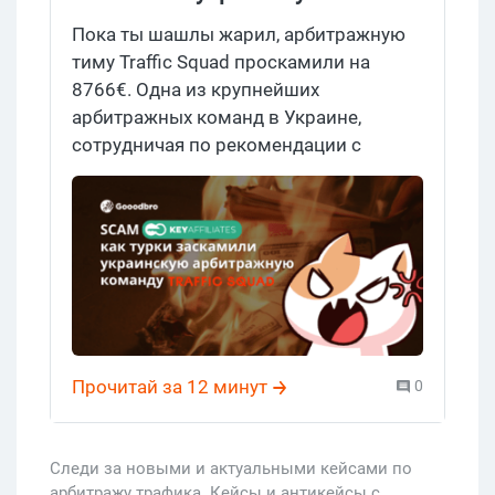
арбитражную команду Traffic
Пока ты шашлы жарил, арбитражную
Squad
тиму Traffic Squad проскамили на
8766€. Одна из крупнейших
арбитражных команд в Украине,
сотрудничая по рекомендации с
крупной партнеркой на эксклюзивных
условиях столкнулась с классическим
скамом, в котором и рекламодатель, и
партнерка отказались оплачивать
налитый траф. Не все так однозначно,
детали matters, о них и поговорим.
Прочитай за 12 минут
0
Следи за новыми и актуальными кейсами по
арбитражу трафика. Кейсы и антикейсы с