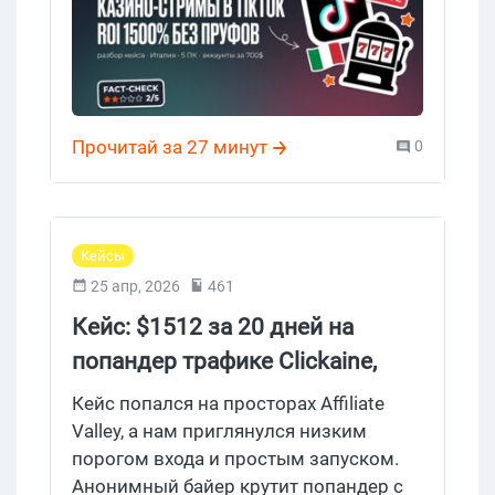
приглядеться, под числом обычно
лежит не отчет, а обещание.
Прочитай за 27 минут
0
Кейсы
25 апр, 2026
461
Кейс: $1512 за 20 дней на
попандер трафике Clickaine,
Adult Smartlink CPA House
Кейс попался на просторах Affiliate
Valley, а нам приглянулся низким
порогом входа и простым запуском.
Анонимный байер крутит попандер с