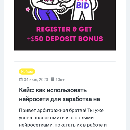
Кейсы
04 июл, 2023
10к+
Кейс: как использовать
нейросети для заработка на
УБТ с Youtube, актуально в 2023
Привет арбитражная братва! Ты уже
успел познакомиться с новыми
нейросетками, покатать их в работе и