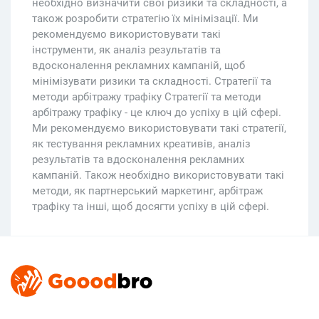
необхідно визначити свої ризики та складності, а
також розробити стратегію їх мінімізації. Ми
рекомендуємо використовувати такі
інструменти, як аналіз результатів та
вдосконалення рекламних кампаній, щоб
мінімізувати ризики та складності. Стратегії та
методи арбітражу трафіку Стратегії та методи
арбітражу трафіку - це ключ до успіху в цій сфері.
Ми рекомендуємо використовувати такі стратегії,
як тестування рекламних креативів, аналіз
результатів та вдосконалення рекламних
кампаній. Також необхідно використовувати такі
методи, як партнерський маркетинг, арбітраж
трафіку та інші, щоб досягти успіху в цій сфері.