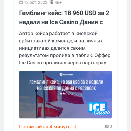
12 окт, 2023
4к+
Гемблинг кейс: 18 960 USD за 2
недели на Ice Casino Дания c
Facebook
Автор кейса работает в киевской
арбитражной команде, и на личных
инициативах делится своим
результатом пролива в паблик. Оффер
Ice Casino проливал через партнерку
Clicklead. Предлагаем познакомиться с
кейсом арбитражника и оценить стоит
ли повторять его уже с прямым
рекламодателем и по RevShare
монетизации. Gooodbro Fact-Check 2/5,
но в кейсе есть полезная инфа с
примерами креативов, заглядывай в
разбор.
Прочитай за 4 минуты
0