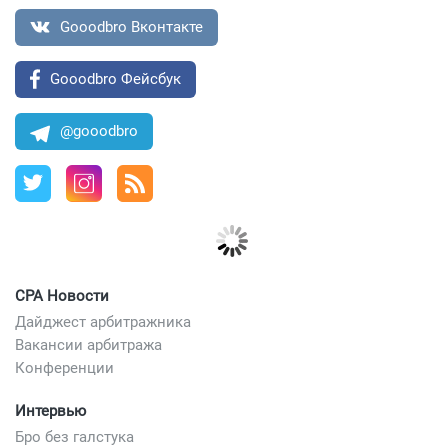
Gooodbro Вконтакте
Gooodbro Фейсбук
@gooodbro
CPA Новости
Дайджест арбитражника
Вакансии арбитража
Конференции
Интервью
Бро без галстука