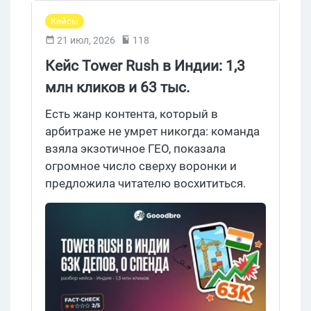
Кейсы
21 июл, 2026
118
Кейс Tower Rush в Индии: 1,3
млн кликов и 63 тыс.
депозитов, но ни спенда, ни ROI
Есть жанр контента, который в
арбитраже не умрет никогда: команда
взяла экзотичное ГЕО, показала
огромное число сверху воронки и
предложила читателю восхититься.
Число крупное, глаз цепляется, рука
сама тянется написать менеджеру
партнерки. А если приглядеться, под
числом чаще лежит не отчет, а
витрина.