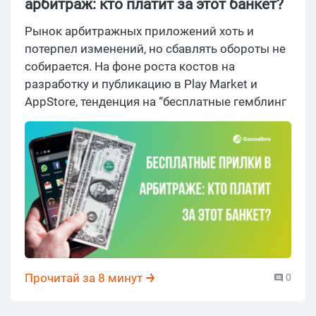
арбитраж: кто платит за этот банкет?
Рынок арбитражных приложений хоть и
потерпел изменений, но сбавлять обороты не
собирается. На фоне роста костов на
разработку и публикацию в Play Market и
AppStore, тенденция на “бесплатные гемблинг
прилки” вызывает серьезную
обеспокоенность. Что скрывает за собой
бесплатная прилка под гемблинг? Wildo в
своем TG канале поднял интересную тему,
которую мы бы хотели продолжить. Поделись,
что ты думаешь: как зарабатывают сервисы
аренды арбитражных прилок?
Прочитай за 8 минут
0