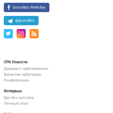
вышлем. Раньше типа не пишите.
Ну две недели ждал, 16.01. снова
Gooodbro Фейсбук
напомнил. Прислали сообщение,
много операций, подождите еще
@gooodbro
несколько дней. Ну тут я понял,
что ничего не увижу, прячут наши
деньги. Но свершилось чудо.
Сегодня пришло сообщение, что
деньги перевели по такому то
адресу, всего хорошего. Подождал
минут 10 и деньги пришли.
CPA Новости
Дайджест арбитражника
Вакансии арбитража
Конференции
Интервью
Бро без галстука
Личный опыт