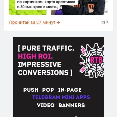
расскажем больше.
Прочитай за 37 минут
0