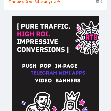
выбрать надежную партнерку. От нас лично,
Прочитай за 34 минуты
0
подборка живых ситуаций, в которых Chat GPT
будет полезен арбитражнику.