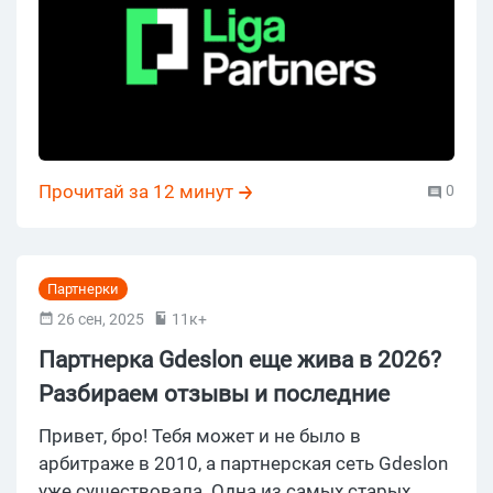
про условия и подводные камни.
Прочитай за 12 минут
0
Партнерки
26 сен, 2025
11к+
Партнерка Gdeslon еще жива в 2026?
Разбираем отзывы и последние
обновления в партнерской сети
Привет, бро! Тебя может и не было в
арбитраже в 2010, а партнерская сеть Gdeslon
уже существовала. Одна из самых старых