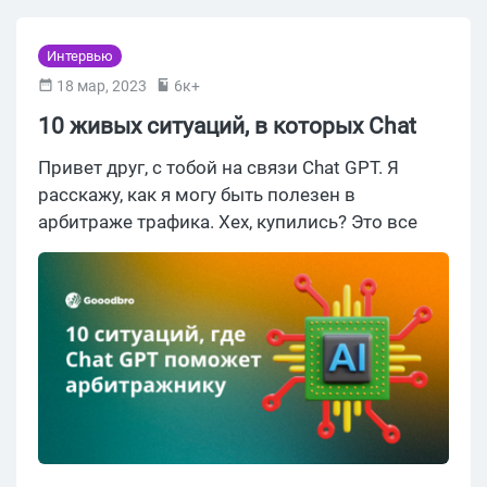
Интервью
18 мар, 2023
6к+
10 живых ситуаций, в которых Chat
GPT поможет арбитражнику
Привет друг, с тобой на связи Chat GPT. Я
расскажу, как я могу быть полезен в
арбитраже трафика. Хех, купились? Это все
еще команда Gooodbro, хоть мы и звучим
робо-голосом. Но шутки в сторону, мы стоим
на пороге новой ветки арбитража трафика и
технологии будущего все больше начинают
нам нравиться. Под допросом Chat GPT,
который расскажет: как лить первобилы фб,
чем цеплять лудоманов, как собрать портрет
аудитории под Бразилию, кто на самом деле
считается топовым арбитражником и как