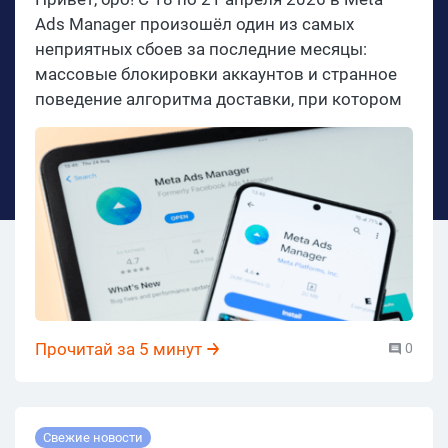
Ads Manager произошёл один из самых
неприятных сбоев за последние месяцы:
массовые блокировки аккаунтов и странное
поведение алгоритма доставки, при котором
бюджеты сгорали за часы без результата.
Главный вопрос не в самом сбое — это баг или
новая реальность алгоритма?
Прочитай за 5 минут
0
Свежие новости