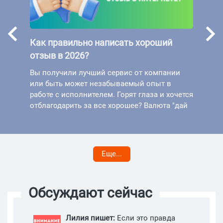
для
Как правильно написать хороший
ТОП
отзыв в 2026?
2024
ии
Вы получили лучший сервис от компании
День
или быть может незабываемый опыт в
не к
работе с исполнителем. Горят глаза и хочется
наст
отблагодарить за все хорошее? Валюта "дай
арби
обниму" в сети не слишком ценится, а вот
расс
оставить публичный отзыв о работе — будет
пока
ий
весомой благодарностью сегодня. Но какие
подб
от
есть правила в написание отзывов, как
гемб
Еще...
сделать свой отзыв действительно
начи
на
полезным для других? Давай выясним.
Оффе
подд
Обсуждают сейчас
есть
ниши.
Терм
в ка
Лилия пишет:
Если это правда