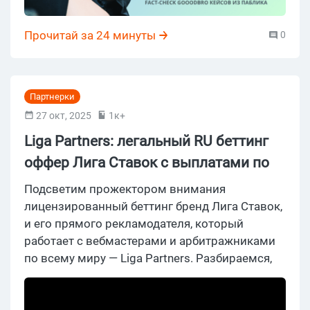
всеобщих кейсов про сотни тысяч в LATAM.
Поэтому садимся, считаем сами и разбираем
Прочитай за 24 минуты
по существу.
0
Партнерки
27 окт, 2025
1к+
Liga Partners: легальный RU беттинг
оффер Лига Ставок с выплатами по
графику, без драмы
Подсветим прожектором внимания
лицензированный беттинг бренд Лига Ставок,
и его прямого рекламодателя, который
работает с вебмастерами и арбитражниками
по всему миру — Liga Partners. Разбираемся,
как выглядит легальное поле беттинг
вертикали и можно ли зарабатывать на белом
трафике в 2025? Заглядывай, рассказываем