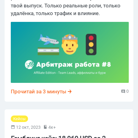
твой выпуск. Только реальные роли, только
удалёнка, только трафик и влияние.
Подпишись на @gooodbro — публикуем такие
подборки каждую неделю. Чётко, стабильно,
без воды.
Прочитай за 3 минуты
0
Кейсы
12 окт, 2023
4к+