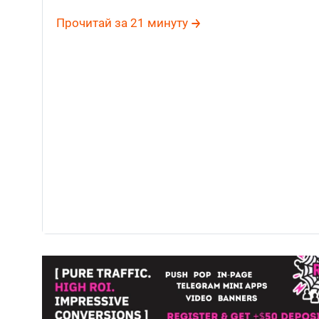
бесконечные тесты. Чувствуешь, что готов от
Прочитай за 21 минуту
тогда заходи мы расскажем как спалить креа
арбитражников в Facebook и Instagram. Да ещ
разбираем free Facebook Ad Library. Бонусом 
видео из библиотеки рекламы Фейсбук.