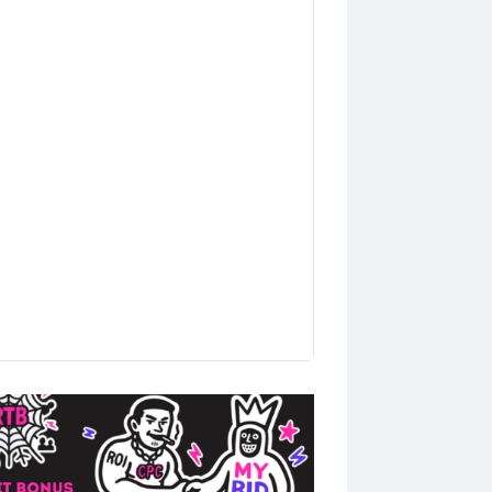
кусить трафик у конкурентов,
тивы и рекламу других
е и бесплатно, ведь сегодня мы
в конце гайд, как скачать любое