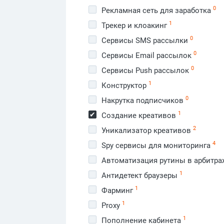
0
Рекламная сеть для заработка
1
Трекер и клоакинг
0
Сервисы SMS рассылки
0
Сервисы Email рассылок
0
Сервисы Push рассылок
1
Конструктор
0
Накрутка подписчиков
1
Создание креативов
2
Уникализатор креативов
4
Spy сервисы для мониторинга
Автоматизация рутины в арбитра
1
Антидетект браузеры
1
Фарминг
1
Proxy
1
Пополнение кабинета