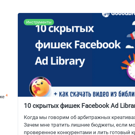
Инструменты
4
же
10 скрытых фишек Facebook Ad Librar
Facebook рекламу конкурентов?
Когда мы говорим об арбитражных креативах,
Зачем мне тратить лишние бюджеты, если мо
проверенное конкурентами и лить готовый 