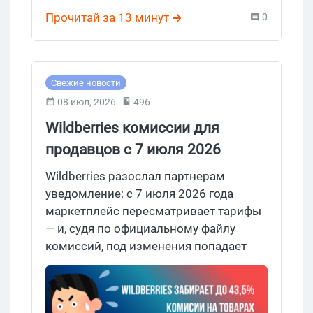
Прочитай за 13 минут
0
Свежие новости
08 июл, 2026
496
Wildberries комиссии для
продавцов с 7 июля 2026
вырастут уже до 43,5%, рост
Wildberries разослал партнерам
затрагивает все категории
уведомление: с 7 июля 2026 года
маркетплейс пересматривает тарифы
маркетплейса
— и, судя по официальному файлу
комиссий, под изменения попадает
больше 90% ассортимента площадки.
Мелким продавцам в профильных
каналах уже советуют "собирать