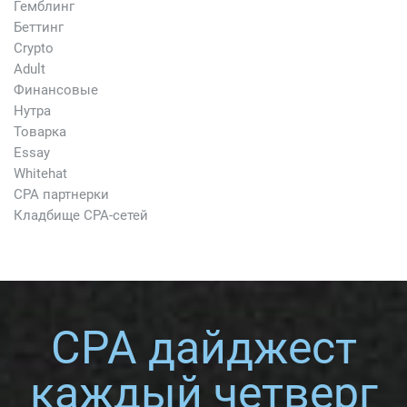
Гемблинг
Беттинг
Crypto
Adult
Финансовые
Нутра
Товарка
Essay
Whitehat
CPA партнерки
Кладбище CPA-сетей
CPA дайджест
каждый четверг