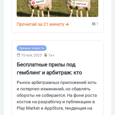
Прочитай за 21 минуту
1
Свежие новости
10 ноя, 2025
1к+
Бесплатные прилы под
гемблинг и арбитраж: кто
платит за этот банкет?
Рынок арбитражных приложений хоть
и потерпел изменений, но сбавлять
обороты не собирается. На фоне роста
костов на разработку и публикацию в
Play Market и AppStore, тенденция на
“бесплатные гемблинг прилки”