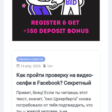
Свежие новости
14 апр, 2026
1к+
Как пройти проверку на видео-
селфи в Facebook? Секретный
алгоритм создания аккаунтов с
Привет, боец! Если ты читаешь этот
железным трастом
текст, значит, “око Цукерберга” снова
потребовало от тебя подтвердить, что
ты — живой человек, а не