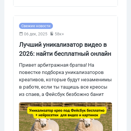
установки браузерного расширения
Trust Wallet.
Свежие новости
06 дек, 2025
58к+
Лучший уникализатор видео в
2026: найти бесплатный онлайн
инструмент для видео и фото
Привет арбитражная братва! На
повестке подборка уникализаторов
креативов, которые будут незаменимы
в работе, если ты тащишь все креосы
из спаев, а Фейсбук безбожно банит
твоих клонов. Сохраняй в закладки
бесплатные telegram боты,
уникализацию фото и видео онлайн и
подборку нейросетей для работы с
креативами.