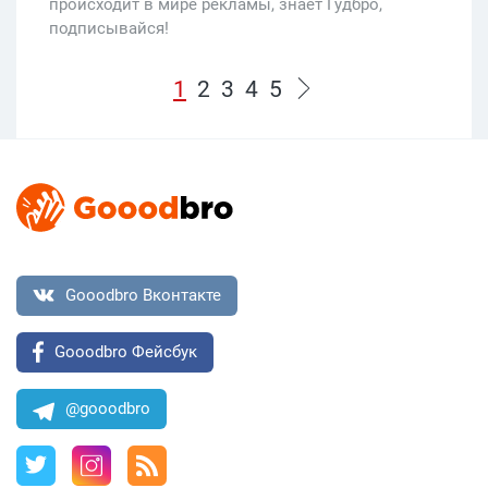
происходит в мире рекламы, знает Гудбро,
подписывайся!
1
2
3
4
5
Gooodbro Вконтакте
Gooodbro Фейсбук
@gooodbro