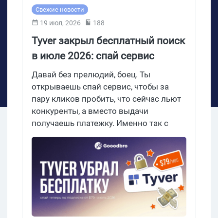
Свежие новости
19 июл, 2026
188
Tyver закрыл бесплатный поиск
в июле 2026: спай сервис
теперь только по подписке от
Давай без прелюдий, боец. Ты
$79
открываешь спай сервис, чтобы за
пару кликов пробить, что сейчас льют
конкуренты, а вместо выдачи
получаешь платежку. Именно так с
июля 2026 встречает Tyver: еще пару
недель назад тут жил бесплатный
поиск, а теперь халяву тихо
выключили и уперли всех в пейвол.
Давай без паники разберемся, что
случилось, сколько это стоит и куда
идти, если бюджета на подписку пока