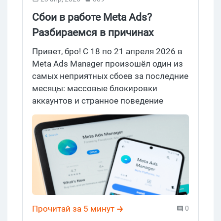
Сбои в работе Meta Ads?
Разбираемся в причинах
Привет, бро! С 18 по 21 апреля 2026 в
Meta Ads Manager произошёл один из
самых неприятных сбоев за последние
месяцы: массовые блокировки
аккаунтов и странное поведение
алгоритма доставки, при котором
бюджеты сгорали за часы без
результата. Главный вопрос не в
самом сбое — это баг или новая
реальность алгоритма?
Прочитай за 5 минут
0