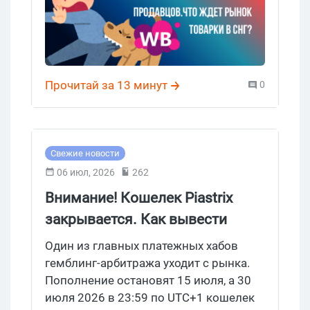
чемоданы", но давай без паники
разберемся, что реально поменялось,
где заканчиваются подтвержденные
факты и начинается версия самих
селлеров, и — главное для нас — как
Прочитай за 13 минут
0
повышение комиссий Wildberries бьет
по тем, кто льет трафик на белую
товарку и дропшипит по СНГ.
Свежие новости
06 июл, 2026
262
Внимание! Кошелек Piastrix
закрывается. Как вывести
деньги с Piastrix Wallet
Один из главных платежных хабов
гемблинг-арбитража уходит с рынка.
Пополнение остановят 15 июля, а 30
июля 2026 в 23:59 по UTC+1 кошелек