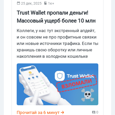
25 дек, 2025
1к+
что и новички, и арбитражники с
Trust Wallet пропали деньги!
небольшим бюджетом, должны быть
осторожны! Собирайся, бери кофе и
Массовый ущерб более 10 млн
давай разбираться в ситуации.
USD и опасность браузерного
Коллеги, у нас тут экстренный апдейт,
расширения Chrome
и он совсем не про профитные связки
или новые источники трафика. Если ты
хранишь свою оборотку или личные
накопления в холодном кошельке
Траст, то самое время напрячься. В
сети начался настоящий пожар: Trust
Wallet взломали — пользователи
массово сообщают о краже средств с
их кошельков. Общий ущерб уже
оценивают (различные телеграм
каналы) больше чем в $2 млн.
Единственное общее у всех
Прочитай за 6 минут
0
потерпевших – деньги исчезают после