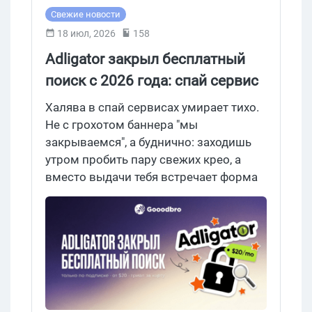
Свежие новости
18 июл, 2026
158
Adligator закрыл бесплатный
поиск с 2026 года: спай сервис
работает только по подписке от
Халява в спай сервисах умирает тихо.
$20
Не с грохотом баннера "мы
закрываемся", а буднично: заходишь
утром пробить пару свежих крео, а
вместо выдачи тебя встречает форма
оплаты. Именно так с начала 2026 года
поступил Adligator — молодой спай,
который сначала раздавал
бесплатный поиск, а потом резко
прикрыл лавочку.