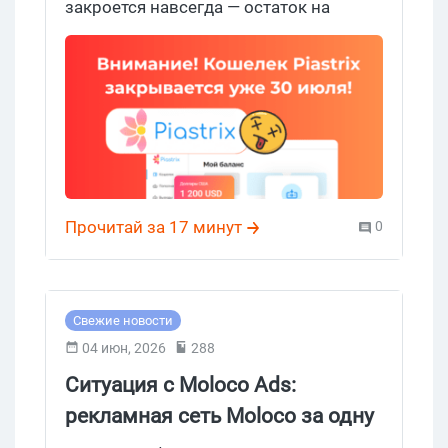
закроется навсегда — остаток на
балансе после дедлайна вернуть будет
нельзя. Нас удивляет не столько сам
факт закрытия, сколько срок.
Пользователям дали меньше месяца,
чтобы вывести средства. Для
платежного сервиса такого масштаба
это очень короткое окно.
Прочитай за 17 минут
0
Свежие новости
04 июн, 2026
288
Ситуация с Moloco Ads:
рекламная сеть Moloco за одну
ночь заблокировала все