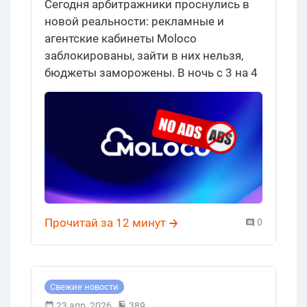
Сегодня арбитражники проснулись в
агентские и рекламные
новой реальности: рекламные и
агентские кабинеты Moloco
кабинеты
заблокированы, зайти в них нельзя,
бюджеты заморожены. В ночь с 3 на 4
июня in-app-сеть, похоже, разом
выкосила агентские и рекламные
аккаунты — в EMEA, Asia и, скорее
всего, по всему миру. Самое
неприятное: под раздачу попали и те, у
кого лицензия, и те, кто лил вообще не
гемблу. Заходи, разбираемся в деталях.
Прочитай за 12 минут
0
Свежие новости
23 апр, 2026
389