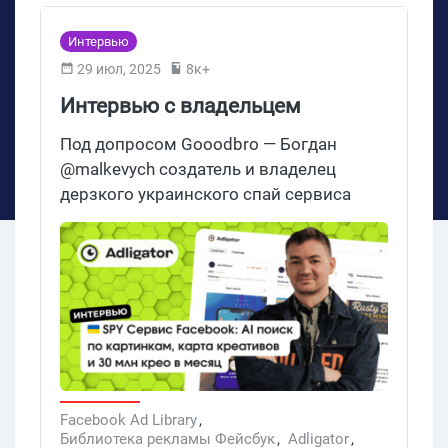
Интервью
29 июл, 2025
8к+
Интервью с владельцем
Adligator спай сервиса Фейсбук:
Под допросом Gooodbro — Богдан
ядерка, пробив клоаки и 30 млн
@malkevych создатель и владелец
дерзкого украинского спай сервиса
активных рекламных
Фейсбук, Instagram, Messenger и
объявлений Facebook уже в базе
Audience Network. Adligator — это
огромный каталог базы Фейсбук
рекламы, который обновляется в
реальном времени, умеет вытаскивать
данные о рекламодателях, а в
разработке пробив клоаки по запросу,
свой AI поиск по картинкам креативам.
Заходи, расскажем больше.
Facebook Ad Library
,
Библиотека рекламы Фейсбук
,
Adligator
,