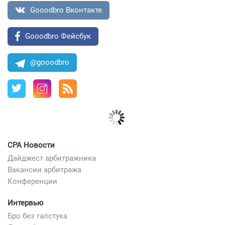
Gooodbro Вконтакте
Gooodbro Фейсбук
@gooodbro
CPA Новости
Дайджест арбитражника
Вакансии арбитража
Конференции
Интервью
Бро без галстука