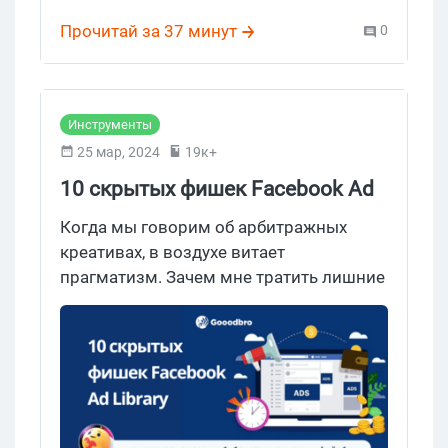
adligator спай сервис
,
Спай сервис Фейсбук
,
spy-сервис бесплатные
,
Прочитай за 37 минут
0
спай-сервисы для арбитража
,
spy-сервис креативов
Инструменты
25 мар, 2024
19к+
10 скрытых фишек Facebook Ad
Library. Как посмотреть в
Когда мы говорим об арбитражных
Facebook рекламу конкурентов?
креативах, в воздухе витает
прагматизм. Зачем мне тратить лишние
бюджеты, если можно взять крео из
спай сервиса, проверенное
конкурентами и лить готовый креатив
экономя бюджеты на бесконечные
тесты. Чувствуешь, что готов откусить
трафик у конкурентов, тогда заходи мы