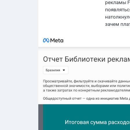
рекламы F
появлятьс
натолкнул
зачем плат