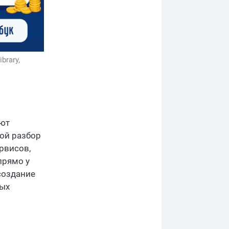
ibrary,
ают
ной разбор
рвисов,
прямо у
 создание
вых