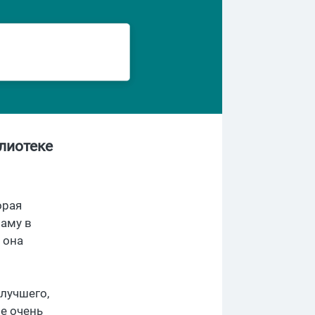
блиотеке
орая
ламу в
, она
лучшего,
е очень