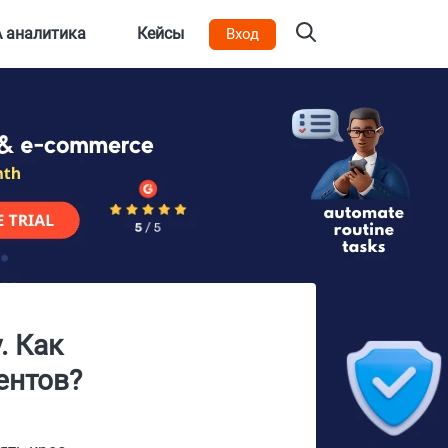
 аналитика
Кейсы
Вход
. Как
ентов?