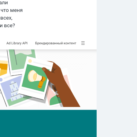
тали
 что меня
всех,
и все?