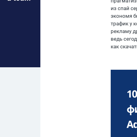
прагматиз
из спай с
экономя б
трафик у 
рекламу др
ведь сегод
как скача