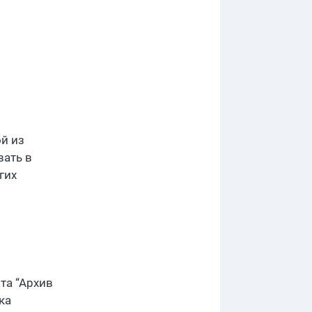
й из
вать в
гих
та “Архив
ка