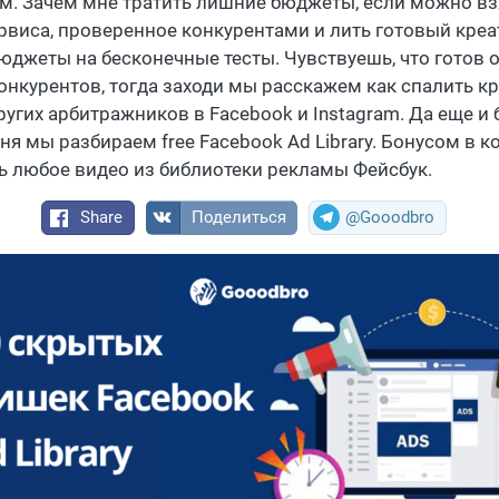
м. Зачем мне тратить лишние бюджеты, если можно вз
ервиса, проверенное конкурентами и лить готовый креа
юджеты на бесконечные тесты. Чувствуешь, что готов 
конкурентов, тогда заходи мы расскажем как спалить к
угих арбитражников в Facebook и Instagram. Да еще и 
ня мы разбираем free Facebook Ad Library. Бонусом в ко
ть любое видео из библиотеки рекламы Фейсбук.
Share
Поделиться
@Gooodbro