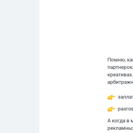
Помню, ка
партнерок
креативах.
арбитражн
запла
разго
А когда в 
рекламных