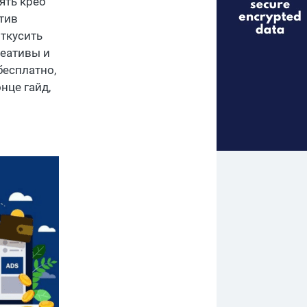
ять крео
тив
откусить
реативы и
бесплатно,
нце гайд,