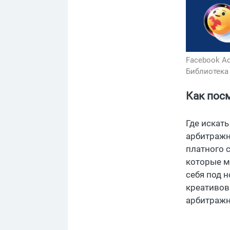
Facebook A
Библиотека
Как пос
Где искат
арбитражн
платного 
которые м
себя под н
креативов
арбитражн