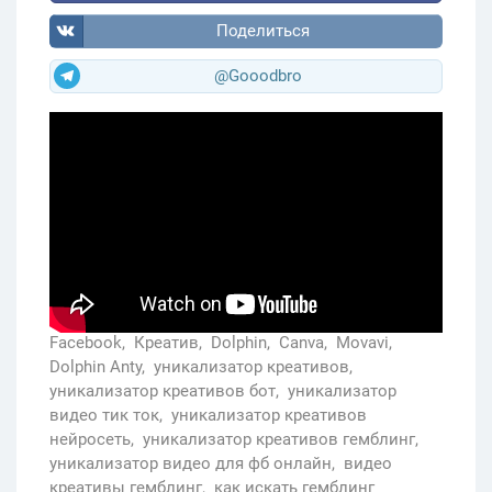
Поделиться
@Gooodbro
Facebook,
Креатив,
Dolphin,
Canva,
Movavi,
Dolphin Anty,
уникализатор креативов,
уникализатор креативов бот,
уникализатор
видео тик ток,
уникализатор креативов
нейросеть,
уникализатор креативов гемблинг,
уникализатор видео для фб онлайн,
видео
креативы гемблинг,
как искать гемблинг