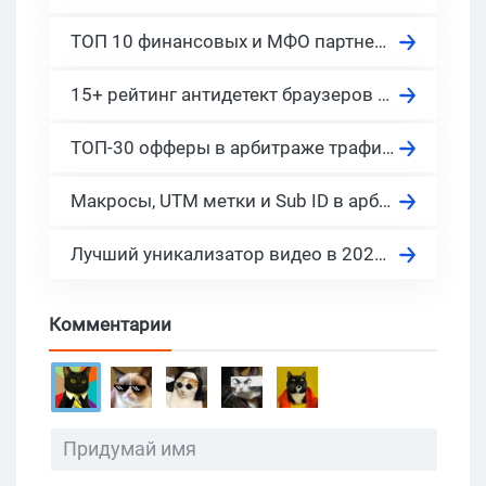
ТОП 10 финансовых и МФО партнерок Украины, актуальные CPA сети в 2026
15+ рейтинг антидетект браузеров для арбитража, фарминга, маркетинга, door, SEO, PBN и обхода блокировок в 2026
ТОП-30 офферы в арбитраже трафика 2024. Готовы к запуску сегодня!
Макросы, UTM метки и Sub ID в арбитраже
Лучший уникализатор видео в 2026: найти бесплатный онлайн инструмент для видео и фото
Комментарии