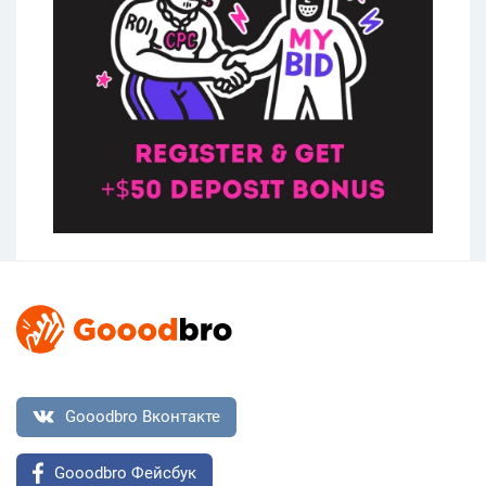
Gooodbro Вконтакте
Gooodbro Фейсбук