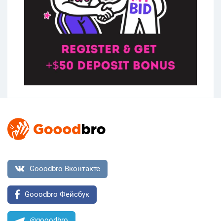
Gooodbro Вконтакте
Gooodbro Фейсбук
@gooodbro