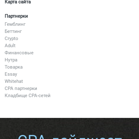
Карта сайта
Партнерки
Гемблинг
Беттинг
Crypto
Adult
Финансовые
Нутра
Товарка
Essay
Whitehat
CPA партнерки
Кладбище CPA-сетей