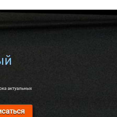
ый
рка актуальных
исаться