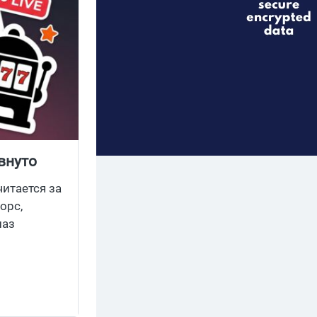
увнуто
читается за
орс,
лаз
лядеться,