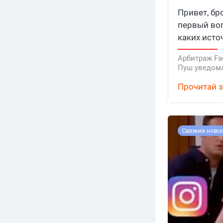
арбитраж
Привет, бр
первый воп
каких исто
трафик в а
Арбитраж Fa
Пуш уведом
Прочитай з
Свежие ново