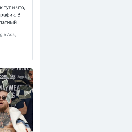
 тут и что,
трафик. В
платный
.
gle Ads
,
22
2к+
0