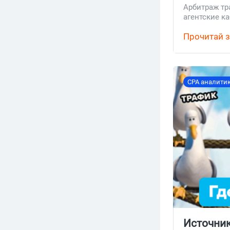
Арбитраж тр
бесплатно.
агентские к
Прочитай з
CPA аналити
Источник