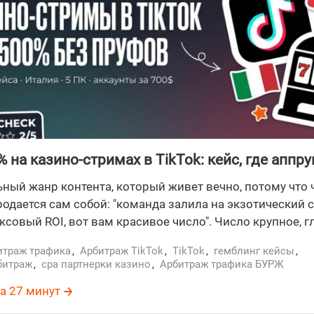
% на казино-стримах в TikTok: кейс, где аппр
 еще $8490 висит в холде
ьный жанр контента, который живет вечно, потому что 
родается сам собой: "команда залила на экзотический с
ксовый ROI, вот вам красивое число". Число крупное, г
 рука сама тянется к менеджеру партнерки. А если приг
итраж трафика
,
Арбитраж TikTok
,
TikTok
,
гемблинг кейсы
,
 обычно лежит не отчет, а обещание.
битраж
,
cpa партнерки казино
,
Арбитраж трафика БУРЖ
а 27 минут