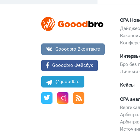
CPA Нов
Дайджес
Ваканси
Конфере
Gooodbro Вконтакте
Интервь
Бро без 
Gooodbro Фейсбук
Личный 
@gooodbro
Кейсы
CPA ана
Арбитра
Арбитра
Источни