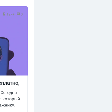
5
12к+
0
сплатно,
 Сегодня
а который
ажнику,
ть их