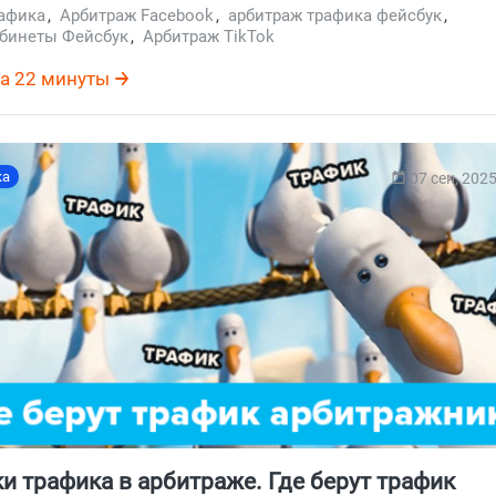
афика
,
Арбитраж Facebook
,
арбитраж трафика фейсбук
,
абинеты Фейсбук
,
Арбитраж TikTok
а 22 минуты
ка
07 сен, 202
и трафика в арбитраже. Где берут трафик