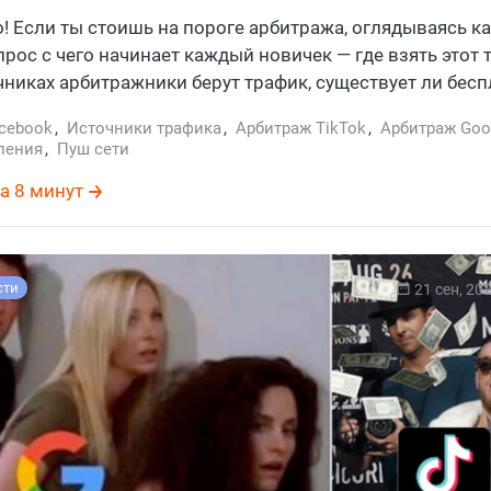
ники в 2026?
о! Если ты стоишь на пороге арбитража, оглядываясь как
рос с чего начинает каждый новичек — где взять этот 
чниках арбитражники берут трафик, существует ли бес
рбитраже или это миф. Заходи, расскажем по-простому
cebook
,
Источники трафика
,
Арбитраж TikTok
,
Арбитраж Goo
ления
,
Пуш сети
а 8 минут
сти
21 сен, 20