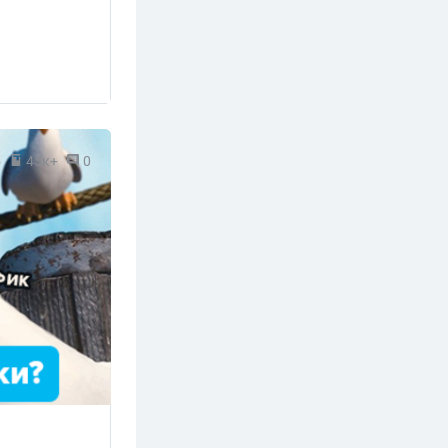
5
45к+
0