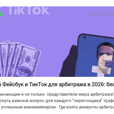
ы
01 окт, 202
 Фейсбук и ТикТок для арбитража в 2026: бе
тореги что это?
чинающие и не только представители мира арбитража!
онуть важный вопрос для каждого “перегонщика” траф
ь успешным манимейкером. Где взять аккаунты арбитр
бывают и самое главное где купить, и можно ли получи