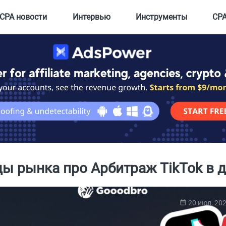
CPA новости
Интервью
Инструменты
CPA
ы рынка про Арбитраж TikTok в д
20 июл, 20