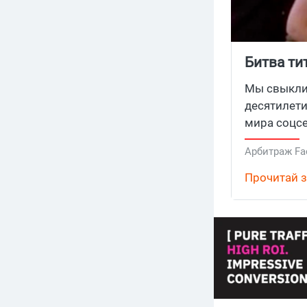
Битва ти
четверть
Мы свыклис
больше 
десятилети
мира соцсе
серъезно п
Арбитраж Fa
сокращают 
почему чер
Прочитай з