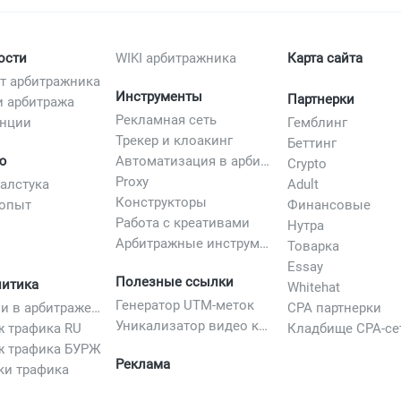
ости
WIKI арбитражника
Карта сайта
т арбитражника
Инструменты
Партнерки
и арбитража
Рекламная сеть
нции
Гемблинг
Трекер и клоакинг
Беттинг
ю
Автоматизация в арбитраже
Crypto
Proxy
галстука
Adult
Конструкторы
опыт
Финансовые
Работа с креативами
Нутра
Арбитражные инструменты
Товарка
Essay
Полезные ссылки
литика
Whitehat
Генератор UTM-меток
Вертикали в арбитраже трафика
CPA партнерки
Уникализатор видео креативов
ж трафика RU
Кладбище CPA-се
ж трафика БУРЖ
Реклама
ки трафика