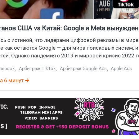
танов США vs Китай: Google и Meta вынужден
 от 300 млрд прибыли 2022, а TikTok забирае
ь с истиной, что лидерами цифровой рекламы в мире
рекламодателей
е как остаются Google — для мира поисковых систем, и
тей. Однако пандемия с 2019 и мировой кризис 2022 г
овлияли на рекламодателей по всему миру, которые 
cebook
,
Арбитраж TikTok
,
Арбитраж Google Ads
,
Apple Ads
бюджеты на рекламу. Рассказываем, от чего бомбит у
ез год нас ждет полный переворот в мире рекламы.
а 6 минут