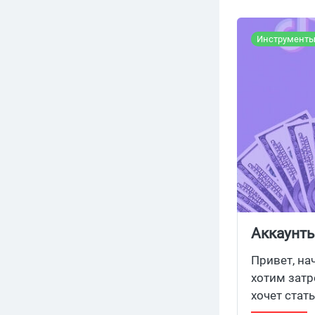
Инструмент
Аккаунты
фарм, ав
Привет, на
хотим затр
хочет стат
какие они 