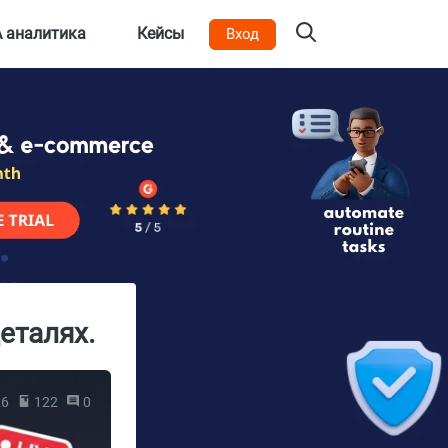
 аналитика
Кейсы
Вход
еталях.
26
122
0