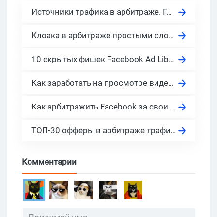
Источники трафика в арбитраже. Где берут трафик арбитражники в 2026?
Клоака в арбитраже простыми словами. Как клоачить ссылку в Фейсбук? Клоакинг трафика через трекеры и TDS
10 скрытых фишек Facebook Ad Library. Как посмотреть в Facebook рекламу конкурентов?
Как заработать на просмотре видео в Ютубе: деньги за просмотр видео на youtube и другие способы монетизации Ютуба в 2026
Как арбитражить Facebook за свои в 2026, пошаговый мануал
ТОП-30 офферы в арбитраже трафика 2024. Готовы к запуску сегодня!
Комментарии