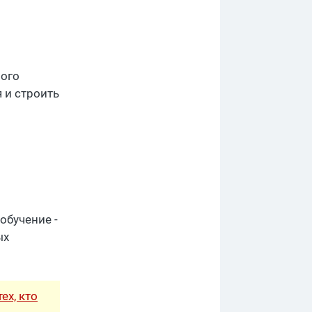
ного
 и строить
обучение -
ых
ех, кто