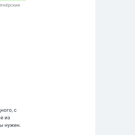
ртнёрские
ного, с
е из
ты нужен.