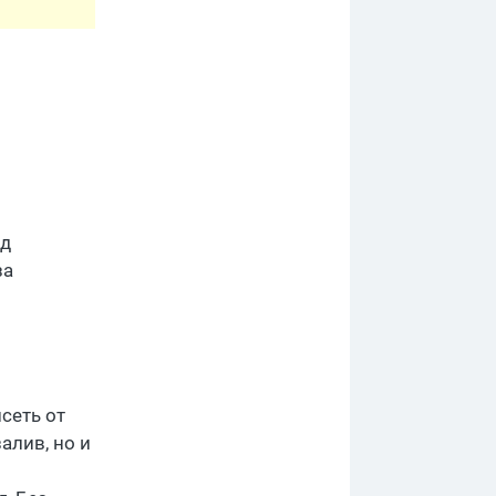
од
за
сеть от
залив, но и