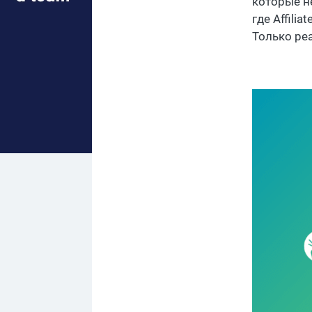
которые н
где Affili
Только ре