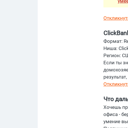
уме
Откликнут
ClickBan
Формат: R
Ниша: Clic
Регион: С
Если ты з
домохозяек"
результат,
Откликнут
Что дал
Хочешь про
офиса - бе
умение выс