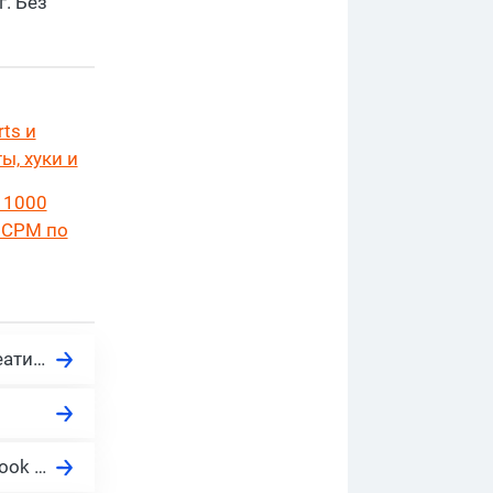
. Без
ts и
ы, хуки и
 1000
 CPM по
Как лить трафик на гемблинг через Фейсбук? Кейсы, связки, креативы
10 скрытых фишек Facebook Ad Library. Как посмотреть в Facebook рекламу конкурентов?