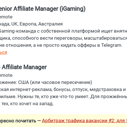
nior Affiliate Manager (iGaming)
emote
ада, UK, Европа, Австралия
Gaming-команда с собственной платформой ищет внят
ика, способного вести переговоры, масштабироваться
ие отношения, а не просто кидать офферы в Telegram.
ься
 Affiliate Manager
emote
жение: США (или часовое пересечение)
ая интернет-реклама, бонусы, отпуск, медстраховка и 
фильме. Нужны те, кто уже что-то умеет. Для прожжённ
тех, кто хочет на запад.
Арбитраж трафика вакансии #2: для т
ересно почитать —