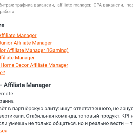
битраж трафика вакансии,
affiliate manager,
CPA вакансии,
па
работа
ие
ffiliate Manager
Junior Affiliate Manager
or Affiliate Manager (iGaming)
ffiliate Manager
- Home Decor Affiliate Manager
е?
 Affiliate Manager
emote
краина
вёт в партнёрскую элиту: ищут ответственного, не зануд
вертикали. Стабильная команда, топовый продукт, KPI н
сли умеешь не только общаться, но и реально вести — 
ься