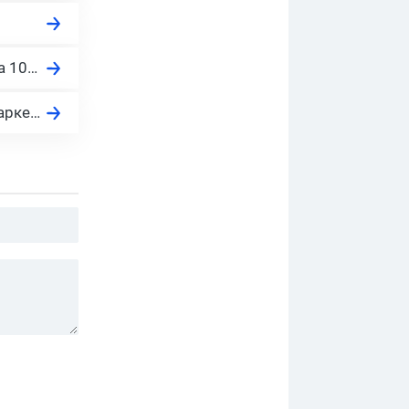
Заработок на партнерке YouTube в 2026: сколько платит Ютуб за 1000 просмотров?
15+ рейтинг антидетект браузеров для арбитража, фарминга, маркетинга, door, SEO, PBN и обхода блокировок в 2026