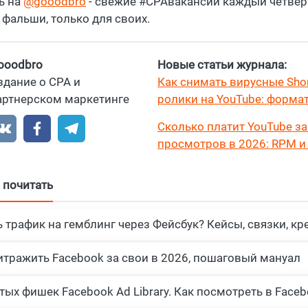
ь на
@gooodbro
- свежие #CPAвакансии каждый четверг
 фальши, только для своих.
ooodbro
Новые статьи журнала:
здание о CPA и
Как снимать вирусные Shor
артнерском маркетинге
ролики на YouTube: формат
удержание
Сколько платит YouTube за
просмотров в 2026: RPM и
нишам и странам?
 почитать
итражить Facebook за свои в 2026, пошаговый мануал