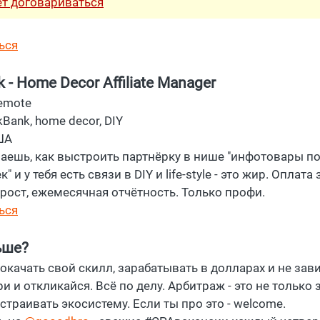
ет договариваться
ься
k - Home Decor Affiliate Manager
emote
kBank, home decor, DIY
ША
наешь, как выстроить партнёрку в нише "инфотовары п
 и у тебя есть связи в DIY и life-style - это жир. Оплата 
 рост, ежемесячная отчётность. Только профи.
ься
ьше?
качать свой скилл, зарабатывать в долларах и не зави
ри и откликайся. Всё по делу. Арбитраж - это не только 
траивать экосистему. Если ты про это - welcome.