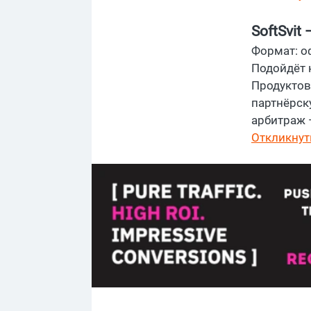
SoftSvit 
Формат: о
Подойдёт 
Продуктова
партнёрск
арбитраж —
Откликнут