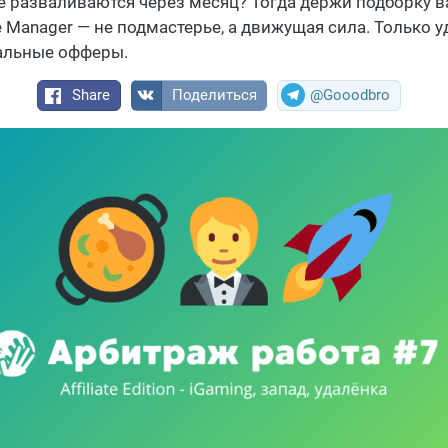
е разваливаются через месяц? Тогда держи подборку в
ate Manager — не подмастерье, а движущая сила. Только у
альные офферы.
Share
Поделиться
@Gooodbro