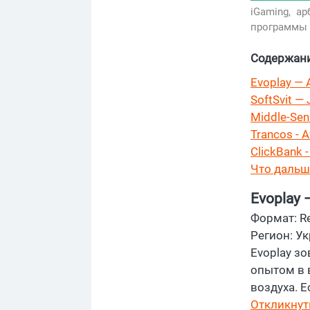
iGaming,
ар
программы 
Содержан
Evoplay — A
SoftSvit — 
Middle-Seni
Trancos - A
ClickBank 
Что дальш
Evoplay —
Формат: R
Регион: У
Evoplay зо
опытом в 
воздуха. Е
Откликнут