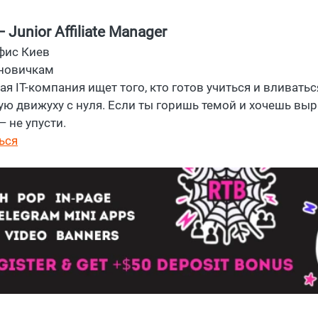
— Junior Affiliate Manager
фис Киев
новичкам
я IT-компания ищет того, кто готов учиться и вливатьс
ую движуху с нуля. Если ты горишь темой и хочешь выр
 не упусти.
ься