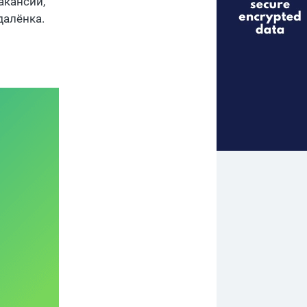
акансий,
далёнка.