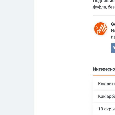
Подпишис
фуфла, без
G
И
п
Интересно
Как арб