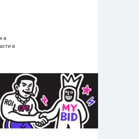
я в
асти в