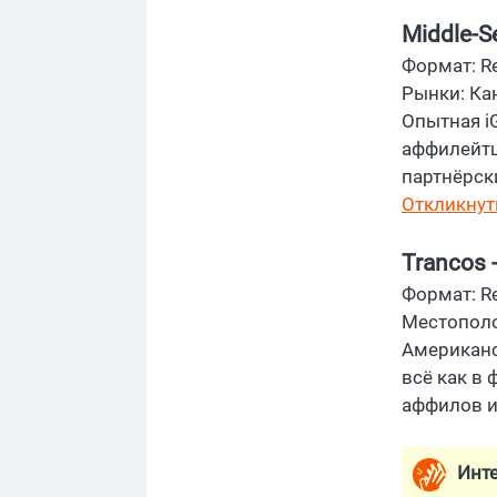
Middle-Se
Формат: R
Рынки: Кан
Опытная i
аффилейтщ
партнёрск
Откликнут
Trancos -
Формат: R
Местополо
Американск
всё как в 
аффилов и 
Инт