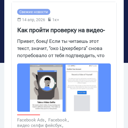
Свежие новости
14 апр, 2026
1к+
Как пройти проверку на видео-
селфи в Facebook? Секретный
Привет, боец! Если ты читаешь этот
алгоритм создания аккаунтов с
текст, значит, “око Цукерберга” снова
потребовало от тебя подтвердить, что
железным трастом
ты — живой человек, а не нейросетевой
скрипт, штампующий гембла-креативы.
В 2026 году видео-селфи стало главным
фильтром Meta, который ежемесячно
уничтожает тысячи качественных
аккаунтов. Но там, где алгоритмы
закручивают гайки, арбитражники
находят резьбу. На базе тестов более
чем 500 соцаккаунтов (ГЕО: EU/PL,
Facebook Ads
,
Facebook
,
видео селфи фейсбук
,
возраст 120+ дней) было найдено и