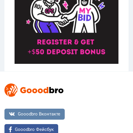
Gooodbro Вконтакте
Gooodbro Фейсбук