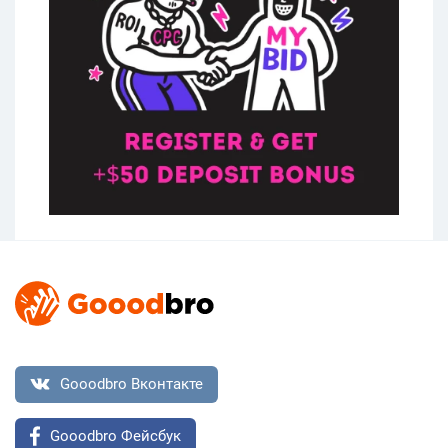
Gooodbro Вконтакте
Gooodbro Фейсбук