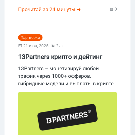
CPA.house
выглядит почти ностальгически на фоне
Прочитай за 24 минуты
0
всеобщих кейсов про сотни тысяч в
LATAM. Поэтому садимся, считаем сами
и разбираем по существу.
Партнерки
21 июн, 2025
2к+
13Partners крипто и дейтинг
партнерка
13Partners – монетизируй любой
трафик через 1000+ офферов,
гибридные модели и выплаты в крипте
раз в неделю.