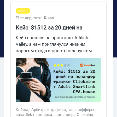
Кейсы
25 апр, 2026
458
Кейс: $1512 за 20 дней на
попандер трафике Clickaine,
Кейс попался на просторах Affiliate
Adult Smartlink CPA House
Valley, а нам приглянулся низким
порогом входа и простым запуском.
Анонимный байер крутит попандер с
оплатой за конверсии — что само по
себе уже редкость, потому что попандер
обычно живет на CPM. 20 дней, $862
расхода, 32К конверсий, $1512 выплат
— и UK с ROI 116% спокойно обогнала
США в собственном тесте автора. Все
ГЕО в Tier-1, оффер — динамический
Adult Smartlink из CPA.house, источник —
Кейсы
,
Арбитраж трафика
,
adult офферы
,
smartlink партнерка
,
попандер
,
Clickaine
,
Clickaine, бюджет такой, что в 2026 году