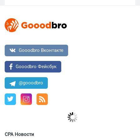
Gooodbro Вконтакте
Gooodbro Фейсбук
@gooodbro
CPA Новости