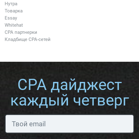
Нутра
Товарка
Essay
Whitehat
CPA партнерки
Кладбище CPA-сетей
CPA дайджест
каждый четверг