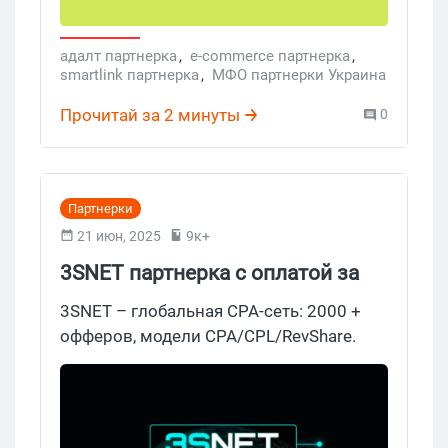
адалт партнерка
,
e-commerce партнерка
,
smartlink партнерка
,
МФО партнерки Украина
,
CPA-сети Украина рейтинг
,
партнерка Украина
,
Прочитай за 2 минуты
0
CPA-сети арбитраж трафика
,
CPA сеть
,
13Partners
,
13 Partners партнерка
Партнерки
21 июн, 2025
9к+
3SNET партнерка с оплатой за
результат
3SNET – глобальная CPA-сеть: 2000 +
офферов, модели CPA/CPL/RevShare.