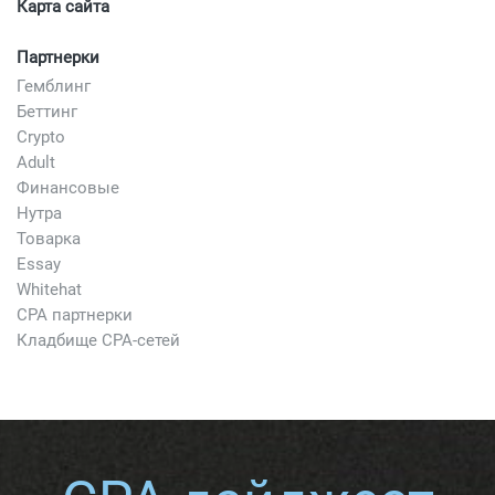
Карта сайта
Партнерки
Гемблинг
Беттинг
Crypto
Adult
Финансовые
Нутра
Товарка
Essay
Whitehat
CPA партнерки
Кладбище CPA-сетей