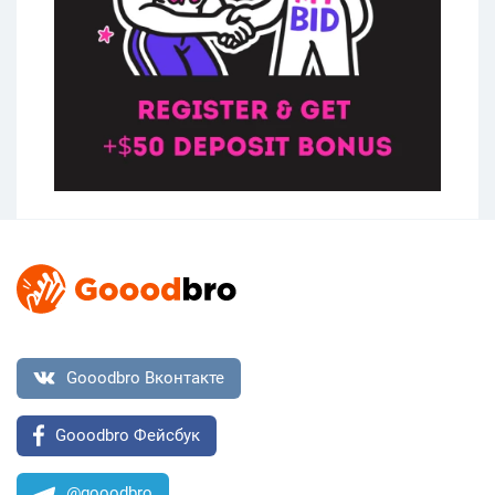
Gooodbro Вконтакте
Gooodbro Фейсбук
@gooodbro