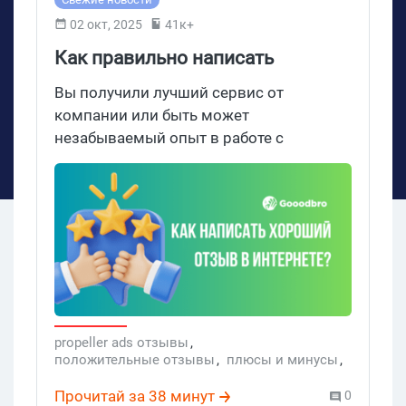
02 окт, 2025
41к+
Как правильно написать
хороший отзыв в 2026?
Вы получили лучший сервис от
компании или быть может
незабываемый опыт в работе с
исполнителем. Горят глаза и хочется
отблагодарить за все хорошее? Валюта
"дай обниму" в сети не слишком
ценится, а вот оставить публичный
отзыв о работе — будет весомой
благодарностью сегодня. Но какие есть
правила в написание отзывов, как
сделать свой отзыв действительно
полезным для других? Давай выясним.
propeller ads отзывы
,
положительные отзывы
,
плюсы и минусы
,
положительный отзыв пример
Прочитай за 38 минут
0