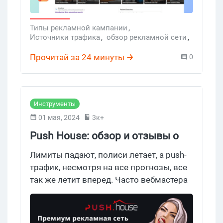
офферы. Почитать конечно заходи и
мнением поделись, но лить трафик туда
стоит на свой страх и риск. Гоу!
Типы рекламной кампании
,
Источники трафика
,
обзор рекламной сети
,
рекламная сеть
,
Microsoft Bing
,
поисковые системы
,
SEO аудит
,
Прочитай за 24 минуты
0
веб страницы
,
веб сайты
,
Bing Search
Инструменты
01 мая, 2024
3к+
Push House: обзор и отзывы о
рекламной сети Пуш Хаус
Лимиты падают, полиси летает, а push-
трафик, несмотря на все прогнозы, все
так же летит вперед. Часто вебмастера
предпочитают пуши именно из-за
несложного залива на вертикали нутры,
адалта или гемблинга. А что может быть