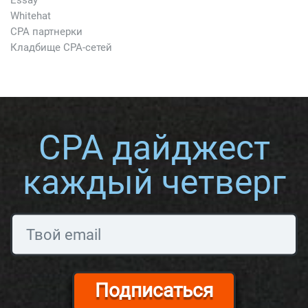
Essay
Whitehat
CPA партнерки
Кладбище CPA-сетей
CPA дайджест
каждый четверг
Подписаться