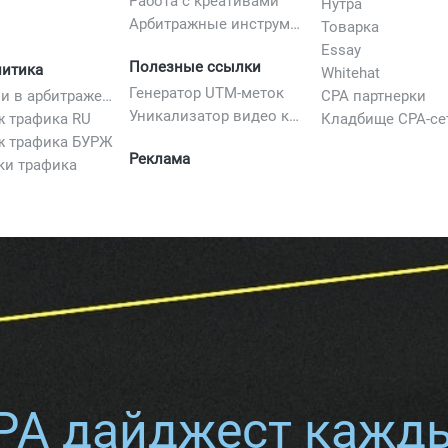
Работа с креативами
Нутра
Арбитражные инструменты
Товарка
Essay
Полезные ссылки
литика
Whitehat
Генератор UTM-меток
Вертикали в арбитраже трафика
CPA партнерки
Уникализатор видео креативов
ж трафика RU
Кладбище CPA-се
ж трафика БУРЖ
Реклама
ки трафика
PA дайджест кажд