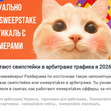
тают свипстейки в арбитраже трафика в 2026
разбор вертикали sweepstakes арбитраж
нимейкеры! Разбираем по косточкам такую непонятну
 как свипстейки или sweepstakes в арбитраже. Ты узнае
ели в свипах, как работают sweepstakes офферы, за что
свипстейков, и какие партнерки принимают трафик в 2
ля арбитража Украина
,
партнерки для арбитража
,
Sweepstake
как мы пили пиво с овнером свипстейк партнерки, кото
 партнерки
,
sweepstakes кейсы
,
sweepstakes вертикаль
,
фишки вертикали) Заглядывай короче.
s офферы
,
офферы партнерка
,
офферы для арбитража
,