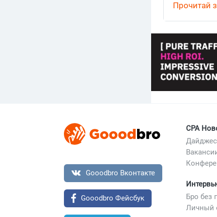
партнерки д
Прочитай з
свипстейки 
вертикаль с
CPA Нов
Дайджес
Ваканси
Конфере
Gooodbro Вконтакте
Интервь
Бро без 
Gooodbro Фейсбук
Личный 