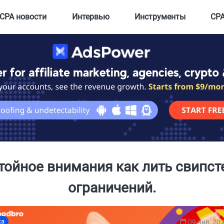
CPA новости
Интервью
Инструменты
CPA
тойное внимания как лить свипст
ограничений.
ка
09 янв, 20