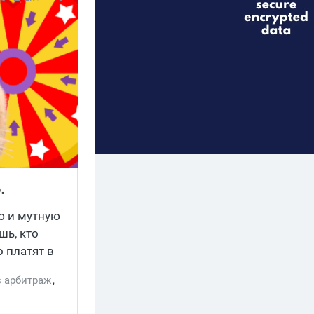
.
ю и мутную
шь, кто
 платят в
026. А еще
s арбитраж
,
рый и