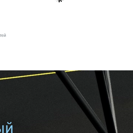
тей
ый