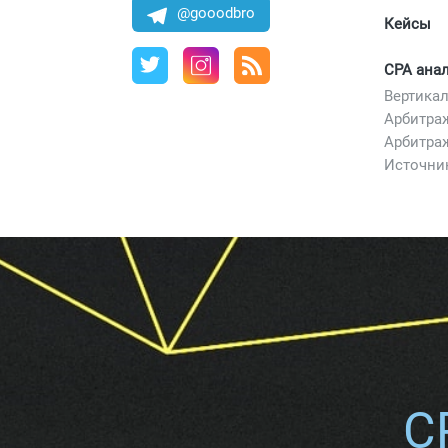
@gooodbro
Кейсы
CPA ана
Арбитра
Арбитра
Источни
C