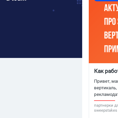
Как рабо
Честный 
Привет, ма
вертикаль,
рекламодат
вертикали 
партнерки д
расскажу, 
sweepstakes
палил все 
sweepstake