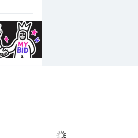
траж это
,