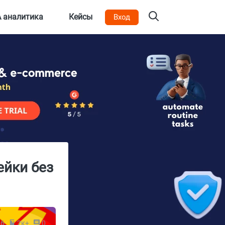
 аналитика
Кейсы
Вход
ейки без
26
2к+
0