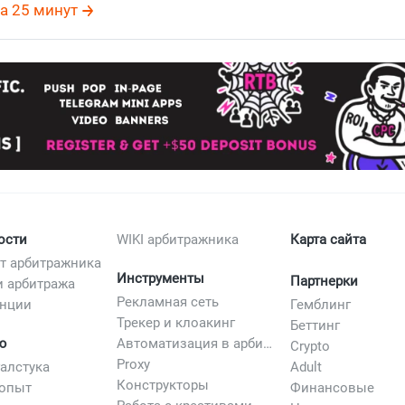
ля арбитража для новичков
,
sweepstakes что это
,
свипы арби
а 25 минут
кейсы
,
свипстейки партнерки
,
как лить свипстейки
,
випстейки
,
креативы для свипстейков
ости
WIKI арбитражника
Карта сайта
т арбитражника
Инструменты
Партнерки
и арбитража
Рекламная сеть
нции
Гемблинг
Трекер и клоакинг
Беттинг
ю
Автоматизация в арбитраже
Crypto
Proxy
галстука
Adult
Конструкторы
опыт
Финансовые