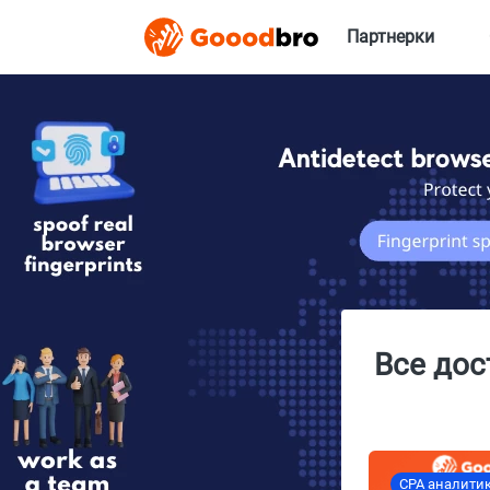
Партнерки
Все дос
CPA аналити