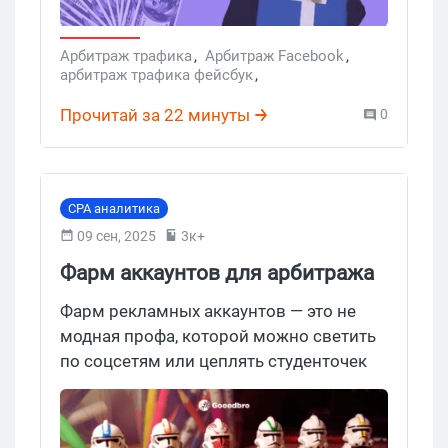
Арбитраж трафика
,
Арбитраж Facebook
,
арбитраж трафика фейсбук
,
агентские кабинеты Фейсбук
,
Арбитраж TikTok
Прочитай за 22 минуты
0
CPA аналитика
09 сен, 2025
3к+
Фарм аккаунтов для арбитража
Facebook. +БОНУС! Пошаговый
Фарм рекламных аккаунтов — это не
гайд по фарму в 2026
модная профа, которой можно светить
по соцсетям или цеплять студенточек
понтами, фармер аккаунтов удаленно —
это грязная техничка, рутина и работа на
износ, в которой деньги водятся всегда.