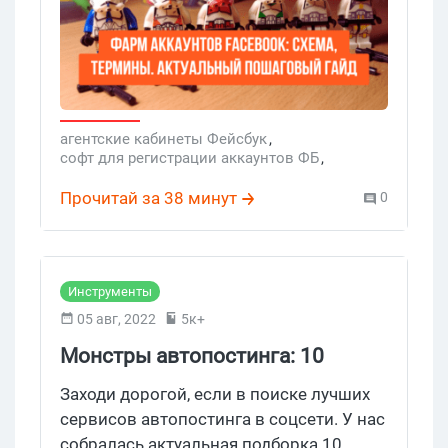
Ведь аккаунты, действительно
качественно прогретые аккаунты
Фейсбук — это кислород для любого
арбитражника. Разбираем по полочках,
как фармить аккаунты в 2026, какой
софт и расходники выбрать, как
агентские кабинеты Фейсбук
,
софт для регистрации аккаунтов ФБ
,
повысить траст фарм аккаунтов
фарм аккаунтов фб 2025
,
купить акки фб
,
Фейсбук.
магазин аккаунтов социальных сетей
,
Прочитай за 38 минут
0
Агентские аккаунты Фейсбук
,
агентские аккаунты ФБ
,
Агентские аккаунты для арбитража
,
фарм аккаунтов арбитраж
,
Купить фарм аккаунт Фейсбук
Инструменты
05 авг, 2022
5к+
Монстры автопостинга: 10
инструментов ленивого
Заходи дорогой, если в поиске лучших
редактора, SMMщика,
сервисов автопостинга в соцсети. У нас
собралась актуальная подборка 10