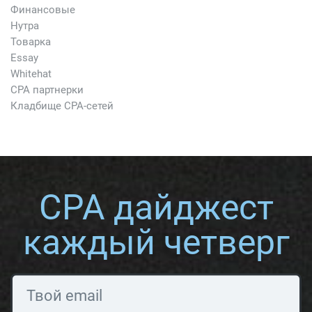
Финансовые
Нутра
Товарка
Essay
Whitehat
CPA партнерки
Кладбище CPA-сетей
CPA дайджест
каждый четверг