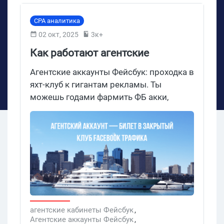
CPA аналитика
02 окт, 2025
3к+
Как работают агентские
аккаунты ФБ для арбитража в
Агентские аккаунты Фейсбук: проходка в
2026
яхт-клуб к гигантам рекламы. Ты
можешь годами фармить ФБ акки,
проходить селфи хоть на палке, палить
бины и слетать в бан после первых
суток открута. А можешь один раз
разобраться, как работает агентский
аккаунт ФБ и перестать играть в
выживание. В статье разобрались, что
такое агентские кабинеты Фейсбук, как
откручивать по $80 000 с одного ФБ
аккаунта без банов, где взять агентские
агентские кабинеты Фейсбук
,
Агентские аккаунты Фейсбук
,
аккаунты ФБ в аренду и больше. Заходи