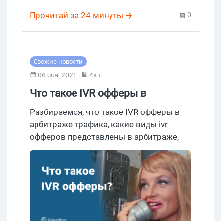
CPA.house
выглядит почти ностальгически на фоне
Прочитай за 24 минуты
0
всеобщих кейсов про сотни тысяч в
LATAM. Поэтому садимся, считаем сами
и разбираем по существу.
Свежие новости
06 сен, 2021
4к+
Что такое IVR офферы в
арбитраже?
Разбираемся, что такое IVR офферы в
арбитраже трафика, какие виды ivr
офферов представлены в арбитраже,
как выбрать модель оплаты и где найти
партнерку с ivr офферами.