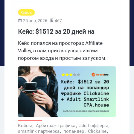
Кейсы
25 апр, 2026
467
Кейс: $1512 за 20 дней на
попандер трафике Clickaine,
Кейс попался на просторах Affiliate
Adult Smartlink CPA House
Valley, а нам приглянулся низким
порогом входа и простым запуском.
Анонимный байер крутит попандер с
оплатой за конверсии — что само по
себе уже редкость, потому что попандер
обычно живет на CPM. 20 дней, $862
расхода, 32К конверсий, $1512 выплат
— и UK с ROI 116% спокойно обогнала
США в собственном тесте автора. Все
ГЕО в Tier-1, оффер — динамический
Adult Smartlink из CPA.house, источник —
Кейсы
,
Арбитраж трафика
,
adult офферы
,
smartlink партнерка
,
попандер
,
Clickaine
,
Clickaine, бюджет такой, что в 2026 году