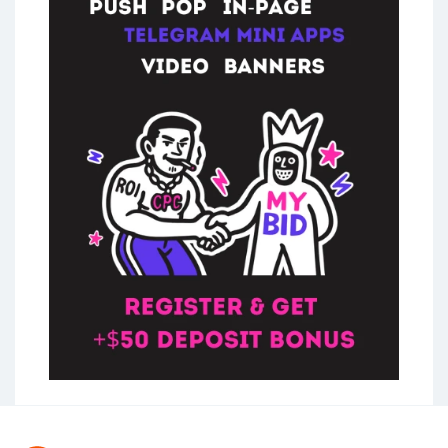
Cpamatica полностью самостоятельная
компания, которая больше не входит в
состав Genesis. Что готова предложить
дейтинг партнерка своим вебмастерам
и как работать с партнерской
программой, давай узнаем.