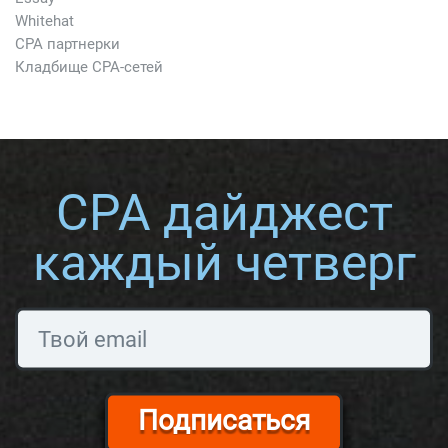
Whitehat
CPA партнерки
Кладбище CPA-сетей
CPA дайджест
каждый четверг
Подписаться