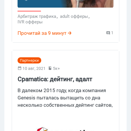
Арбитраж трафика
,
adult офферы
,
IVR офферы
Прочитай за 9 минут
1
Партнерки
10 авг, 2021
5к+
Cpamatica: дейтинг, адалт
партнерская программа с
В далеком 2015 году, когда компания
прямыми и smartlink офферами
Genesis пыталась вытащить со дна
несколько собственных дейтинг сайтов,
возникла идея создать подразделение
по арбитражу трафика, которое бы
занималось закупкой дешевого дейтинг