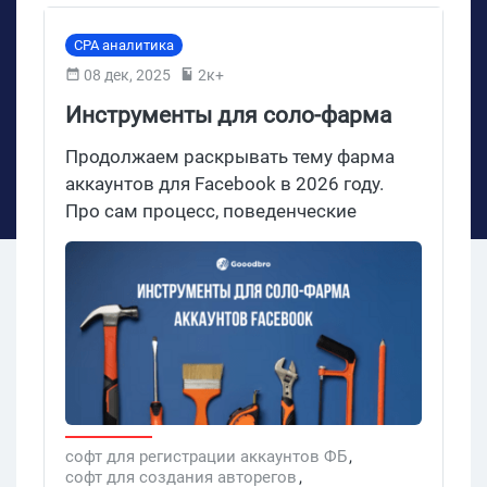
CPA аналитика
08 дек, 2025
2к+
Инструменты для соло-фарма
аккаунтов Facebook в 2026
Продолжаем раскрывать тему фарма
аккаунтов для Facebook в 2026 году.
Про сам процесс, поведенческие
факторы и прочую теорию сказано уже
столько, что можно защищать
диссертацию. Но как только дело
доходит до конкретных инструментов —
все сразу уходят в подполье. Понятное
дело, никто не хочет палить рабочие
связки. Сегодня мы нарушим эту
тишину. Gooodbro собрал для тебя
полный боекомплект для фарма в
софт для регистрации аккаунтов ФБ
,
софт для создания авторегов
,
одиночку — от софта до расходников.