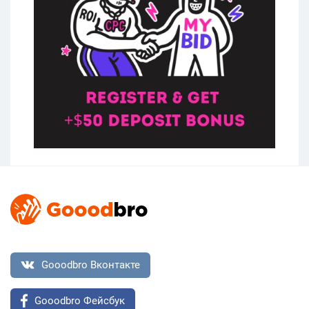
Gooodbro Вконтакте
Gooodbro Фейсбук