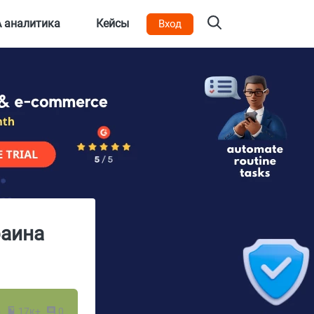
 аналитика
Кейсы
Вход
раина
5
17к+
0