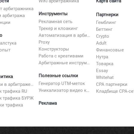
ости
WIKI арбитражника
Карта сайта
т арбитражника
Инструменты
Партнерки
и арбитража
Рекламная сеть
нции
Гемблинг
Трекер и клоакинг
Беттинг
ю
Автоматизация в арбитраже
Crypto
Proxy
галстука
Adult
Конструкторы
опыт
Финансовые
Работа с креативами
Нутра
Арбитражные инструменты
Товарка
Essay
Полезные ссылки
литика
Whitehat
Генератор UTM-меток
Вертикали в арбитраже трафика
CPA партнерки
Уникализатор видео креативов
ж трафика RU
Кладбище CPA-се
ж трафика БУРЖ
Реклама
ки трафика