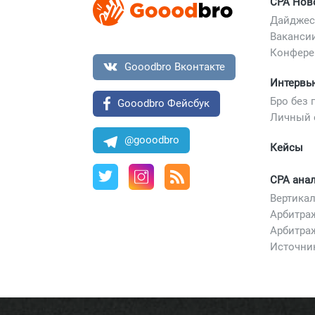
CPA Нов
Дайджес
Ваканси
Конфере
Gooodbro Вконтакте
Интервь
Бро без 
Gooodbro Фейсбук
Личный 
@gooodbro
Кейсы
CPA ана
Арбитра
Арбитра
Источни