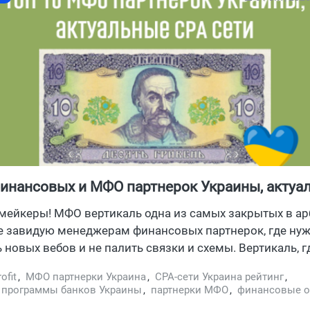
инансовых и МФО партнерок Украины, актуа
 в 2026
мейкеры! МФО вертикаль одна из самых закрытых в а
е завидую менеджерам финансовых партнерок, где ну
 новых вебов и не палить связки и схемы. Вертикаль, г
ольше, чем в католической школе. Самое время закрыт
ofit
,
МФО партнерки Украина
,
CPA-сети Украина рейтинг
,
ивас, а с утра подумать о других вертикалях для зарабо
 программы банков Украины
,
партнерки МФО
,
финансовые 
 офферы партнерка
,
CPA сеть финансовые офферы
,