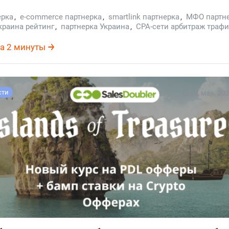
ерка
,
e-commerce партнерка
,
smartlink партнерка
,
МФО партне
краина рейтинг
,
партнерка Украина
,
CPA-сети арбитраж траф
,
13 Partners партнерка
а 2 минуты
сти
01 мая, 20