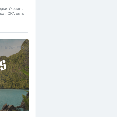
рки Украина
ика
,
CPA сеть
24
2к+
0