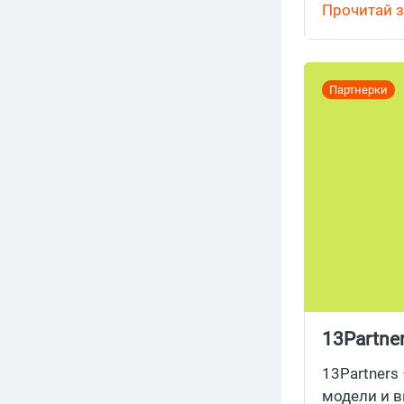
финансовые
Прочитай з
SellAction
,
M
Партнерки
13Partne
13Partners
модели и в