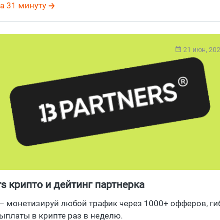
 офферы арбитраж
,
SalesDoubler
,
ClickDealer
,
Lead Panda
,
Do
а 31 минуту
yLead
,
Leadnetwork
,
LeadsMarket
21 июн, 20
rs крипто и дейтинг партнерка
 – монетизируй любой трафик через 1000+ офферов, г
ыплаты в крипте раз в неделю.