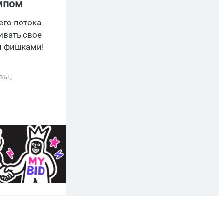
ампом
его потока
ивать свое
и фишками!
ывы
,
 трафика