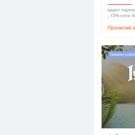
адалт партн
,
CPA-сети У
,
13Partners
Прочитай з
Свежие ново