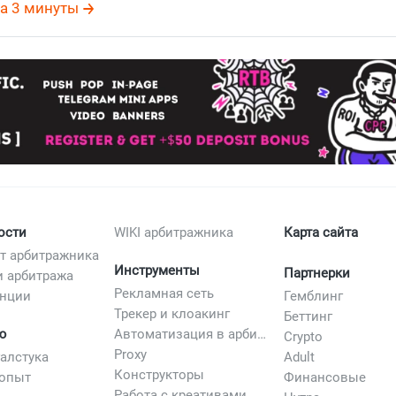
а 3 минуты
ости
WIKI арбитражника
Карта сайта
т арбитражника
Инструменты
Партнерки
и арбитража
Рекламная сеть
нции
Гемблинг
Трекер и клоакинг
Беттинг
ю
Автоматизация в арбитраже
Crypto
Proxy
галстука
Adult
Конструкторы
опыт
Финансовые
Работа с креативами