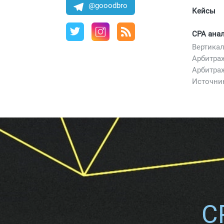
@gooodbro
Кейсы
CPA ана
Арбитра
Арбитра
Источни
C