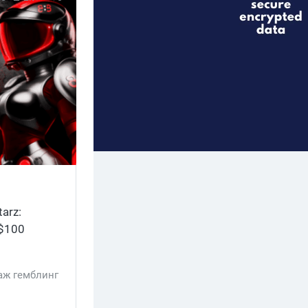
arz:
 $100
аж гемблинг