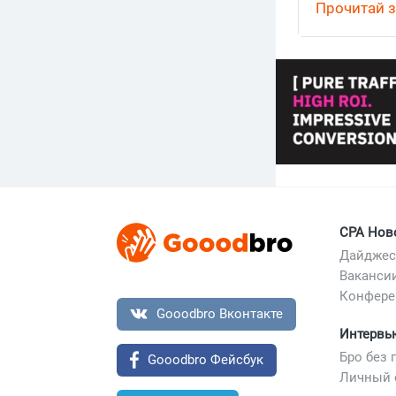
Прочитай з
CPA Нов
Дайджес
Ваканси
Конфере
Gooodbro Вконтакте
Интервь
Бро без 
Gooodbro Фейсбук
Личный 