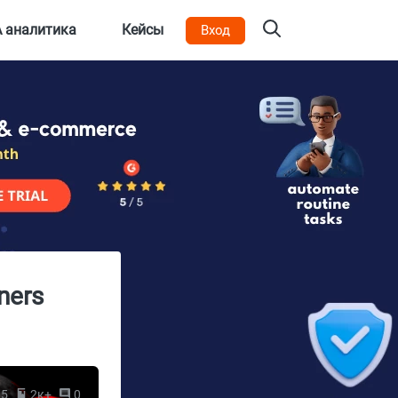
 аналитика
Кейсы
Вход
ners
25
2к+
0