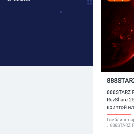
888STARZ
партнер
888STARZ P
RevShare 2
криптой и
Гемблинг па
,
888STARZ P