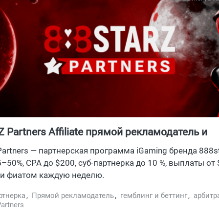
 Partners Affiliate прямой рекламодатель и
ская программа
artners — партнерская программа iGaming бренда 888st
5–50%, CPA до $200, суб‑партнерка до 10 %, выплаты от
ли фиатом каждую неделю.
ртнерка
,
Прямой рекламодатель
,
гемблинг и беттинг
,
арбитр
artners