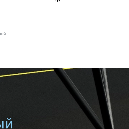
тей
ый