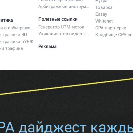
Нутра
Арбитражные инструменты
Товарка
Essay
Полезные ссылки
литика
Whitehat
Генератор UTM-меток
Вертикали в арбитраже трафика
CPA партнерки
Уникализатор видео креативов
ж трафика RU
Кладбище CPA-се
ж трафика БУРЖ
Реклама
ки трафика
PA дайджест кажд