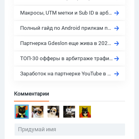
Макросы, UTM метки и Sub ID в арбитраже
Полный гайд по Android прилкам под арбитраж трафика в 2026
Партнерка Gdeslon еще жива в 2026? Разбираем отзывы и последние обновления в партнерской сети
ТОП-30 офферы в арбитраже трафика 2024. Готовы к запуску сегодня!
Заработок на партнерке YouTube в 2026: сколько платит Ютуб за 1000 просмотров?
Комментарии