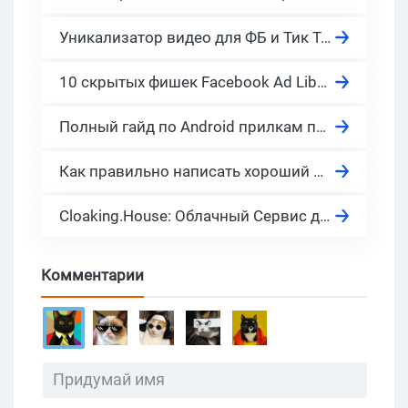
Уникализатор видео для ФБ и Тик Ток. Как бесплатно уникализировать видео креативы для Ютуб и других рекламных сетей
10 скрытых фишек Facebook Ad Library. Как посмотреть в Facebook рекламу конкурентов?
Полный гайд по Android прилкам под арбитраж трафика в 2026
Как правильно написать хороший отзыв в 2026?
Cloaking.House: Облачный Сервис для Клоакинга, актуально в 2026
Комментарии