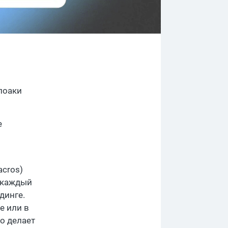
лоаки
е
acros)
 каждый
динге.
е или в
о делает