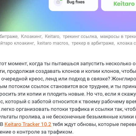
рбитраже,
Клоакинг,
Keitaro,
трекинг ссылка,
макросы в трек
ейтаро клоакинг,
keitaro macros,
трекер в арбитраже,
клоака 
от момент, когда ты пытаешься запустить несколько 
ти, продолжая создавать клонов и копии клонов, чтоб
 очередной креос, ленд или подход в связке? Жонглир
ым потоком ссылок становится все труднее, и ты при
осить эти копии и плодить новые. Но что, если я скажу 
ис, который с заботой относится к твоему рабочему вр
 легко организовать потоки трафика и ссылки так, что
ультаты пролива, а не бесконечные безымянные клики 
 В
Keitaro Tracker 10.2
тебя ждут обновы, которые перев
ение о контроле за трафиком.