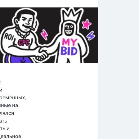
т
и
еременных,
нные на
лялся
ать
ть и
деальное