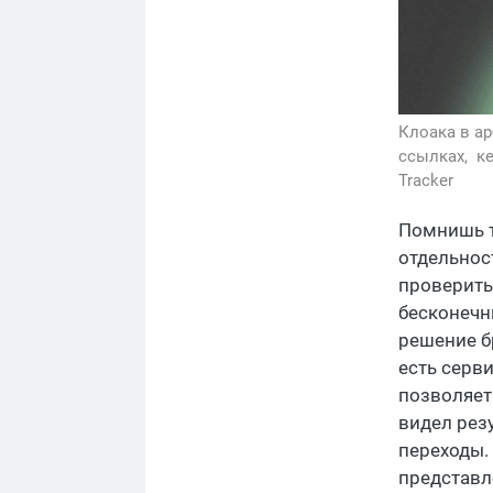
Клоака в а
ссылках,
к
Tracker
Помнишь т
отдельнос
проверить
бесконечн
решение бр
есть серв
позволяет
видел рез
переходы.
представл