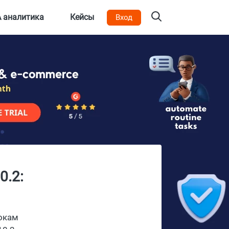
 аналитика
Кейсы
Вход
0.2:
токам