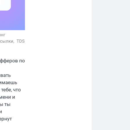
инг
ссылки,
TDS
офферов по
ы
овать
нимаешь
тебе, что
емени и
бы ты
и
ернут