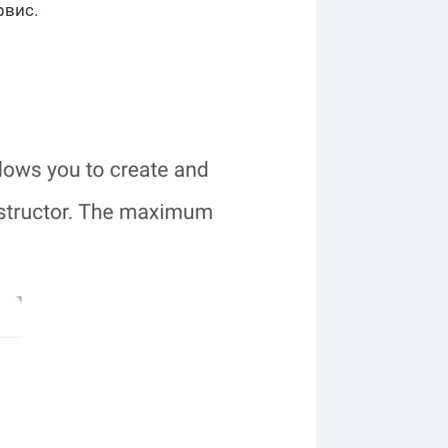
рвис.