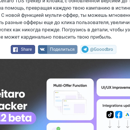
eitaro TDS трекер и клоака, с обновленной версией до 
на помощь, превращая каждую твою кампанию в истин
. С новой функцией мульти-оффер, ты можешь мгновен
ть разные офферы еще до клика пользователя, увеличи
спех как никогда прежде. Погрузись в детали, чтобы уз
е может кардинально повысить твою прибыль.
Share
Поделиться
@Gooodbro