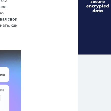
10.2
ное
но
вая свои
нать, как