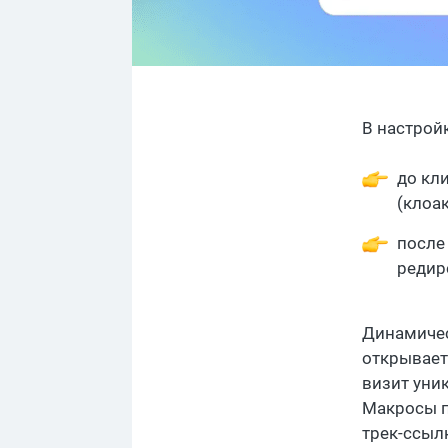
В настрой
до кл
(клоа
после
редир
Динамичес
открывает
визит уни
Макросы п
трек-ссыл