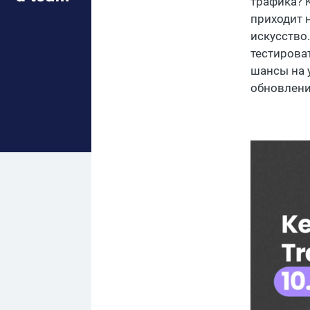
трафика? K
приходит 
искусство
тестирова
шансы на у
обновлени