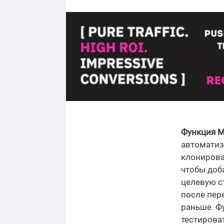
Функция М
автоматиз
клонирова
чтобы доб
целевую с
после пер
раньше. Ф
тестирова