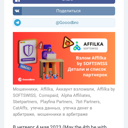
Поделиться
@Gooodbro
Мошенники,
Affilka,
Аккаунт взломали,
Affilka by
SOFTSWISS,
Coinspaid,
Alpha Affiliates,
Sbetpartners,
Playfina Partners,
7bit Partners,
CatAffs,
утечка данных,
утечка денег в
арбитраже,
мошенники в арбитраже
В четверг 4 мая 2023 (May the 4th be with