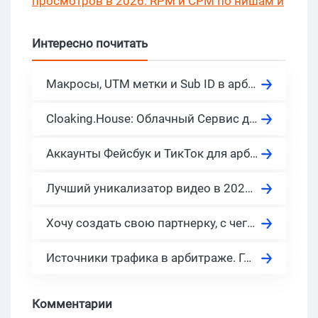
просмотров в 2026: RPM и CPM по нишам и
странам?
Интересно почитать
Макросы, UTM метки и Sub ID в арбитраже
Cloaking.House: Облачный Сервис для Клоакинга, актуально в 2026
Аккаунты Фейсбук и ТикТок для арбитража в 2026: бесплатно, фарм, автореги что это?
Лучший уникализатор видео в 2026: найти бесплатный онлайн инструмент для видео и фото
Хочу создать свою партнерку, с чего начать? 10 готовых платформ под партнерскую программу с ценами.
Источники трафика в арбитраже. Где берут трафик арбитражники в 2026?
Комментарии