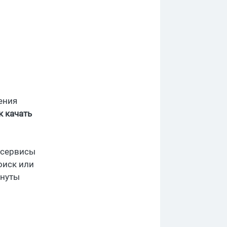
ения
к качать
 сервисы
оиск или
инуты
р