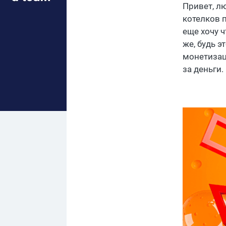
Привет, лю
котелков 
еще хочу 
же, будь э
монетизац
за деньги.