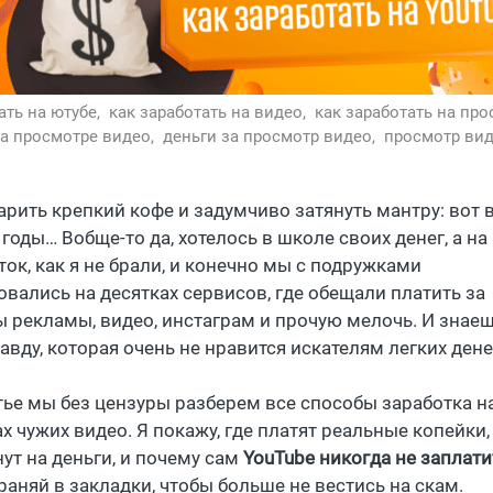
ать на ютубе,
как заработать на видео,
как заработать на про
на просмотре видео,
деньги за просмотр видео,
просмотр вид
арить крепкий кофе и задумчиво затянуть мантру: вот 
оды… Вобще-то да, хотелось в школе своих денег, а на
ток, как я не брали, и конечно мы с подружками
овались на десятках сервисов, где обещали платить за
 рекламы, видео, инстаграм и прочую мелочь. И знаешь
вду, которая очень не нравится искателям легких дене
атье мы без цензуры разберем все способы заработка н
 чужих видео. Я покажу, где платят реальные копейки, 
ут на деньги, и почему сам
YouTube никогда не заплати
храняй в закладки, чтобы больше не вестись на скам.