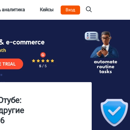
 аналитика
Кейсы
Вход
Ютубе:
другие
26