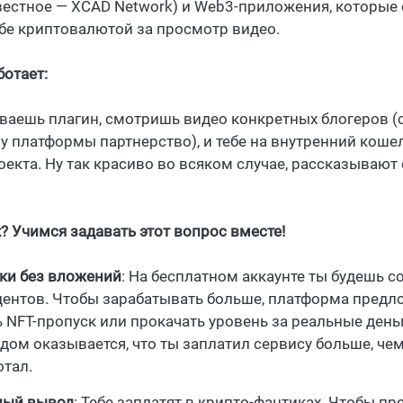
вестное — XCAD Network) и Web3-приложения, которые
ебе криптовалютой за просмотр видео.
ботает:
ваешь плагин, смотришь видео конкретных блогеров (
у платформы партнерство), и тебе на внутренний коше
оекта. Ну так красиво во всяком случае, рассказывают
? Учимся задавать этот вопрос вместе!
ки без вложений
: На бесплатном аккаунте ты будешь с
центов. Чтобы зарабатывать больше, платформа предл
 NFT-пропуск или прокачать уровень за реальные деньг
удом оказывается, что ты заплатил сервису больше, че
отал.
ный вывод
: Тебе заплатят в крипто-фантиках. Чтобы пр