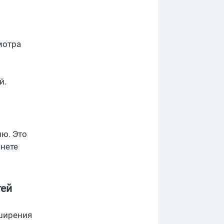
мотра
й.
лю. Это
рнете
тей
сширения