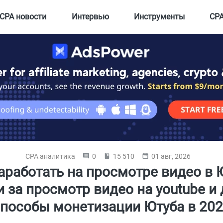
CPA новости
Интервью
Инструменты
CPA
CPA аналитика
0
15 510
01 авг, 2026
аработать на просмотре видео в 
и за просмотр видео на youtube и 
пособы монетизации Ютуба в 20