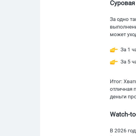
Суровая
За одно та
выполнени
может уход
За 1 
За 5 
Итог: Хват
отличная п
деньги про
Watch-to
В 2026 го