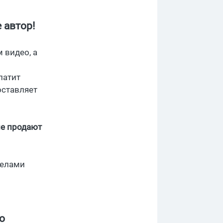
 автор!
 видео, а
латит
 оставляет
ие продают
делами
о