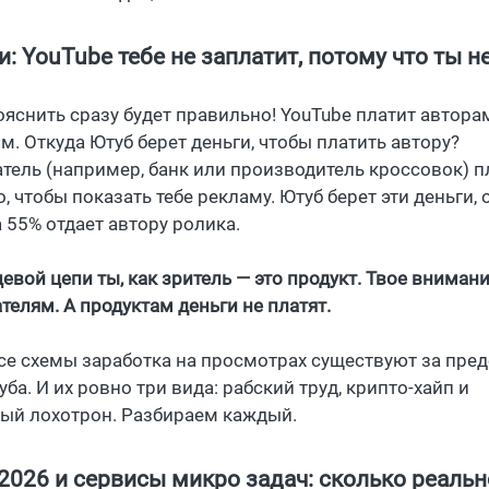
и: YouTube тебе не заплатит, потому что ты не
яснить сразу будет правильно! YouTube платит авторам
м. Откуда Ютуб берет деньги, чтобы платить автору?
тель (например, банк или производитель кроссовок) п
о, чтобы показать тебе рекламу. Ютуб берет эти деньги,
а 55% отдает автору ролика.
евой цепи ты, как зритель — это продукт. Твое вниман
телям. А продуктам деньги не платят.
се схемы заработка на просмотрах существуют за пре
ба. И их ровно три вида: рабский труд, крипто-хайп и
ый лохотрон. Разбираем каждый.
2026 и сервисы микро задач: сколько реальн