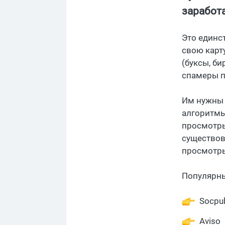
заработа
Это единс
свою карт
(буксы, б
спамеры п
Им нужны 
алгоритмы
просмотры
существов
просмотры
Популярны
Socpub
Aviso