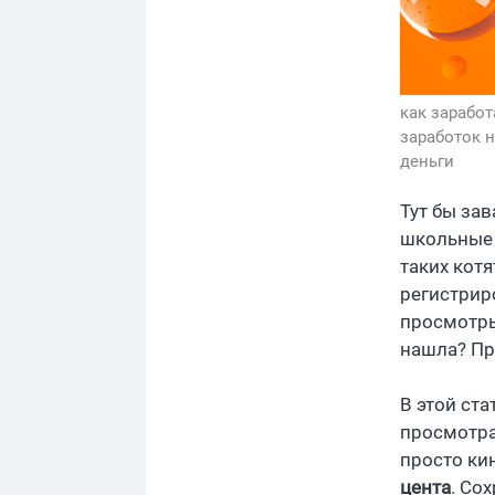
как заработ
заработок 
деньги
Тут бы зав
школьные г
таких котя
регистрир
просмотры
нашла? Пра
В этой ст
просмотрах
просто кин
цента
. Со