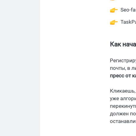
Seo-fa
TaskP
Как нача
Регистрир
почты, в 
пресс от к
Кликаешь,
уже алгор
перекинуть
должен по
останавлив