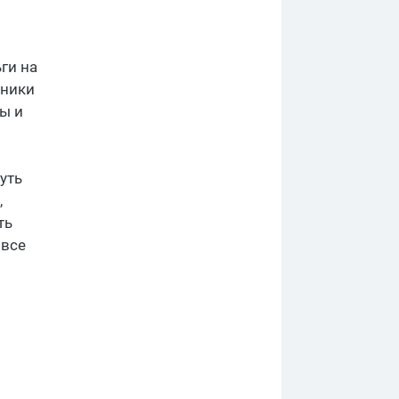
ги на
дники
ы и
уть
,
ть
 все