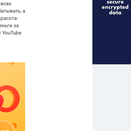
 всех
атывать, а
красота-
еньги за
т YouTube