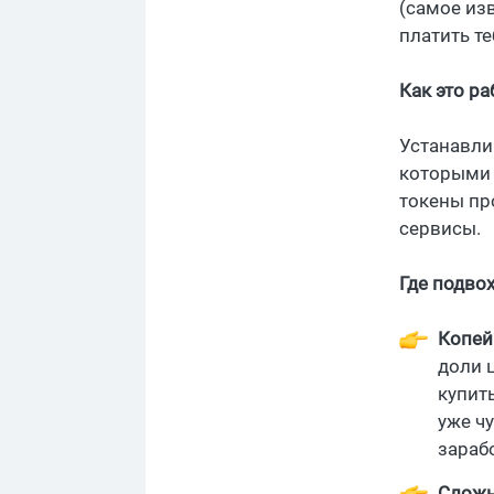
(самое из
платить т
Как это ра
Устанавли
которыми 
токены пр
сервисы.
Где подвох
Копей
доли 
купить
уже ч
зараб
Слож