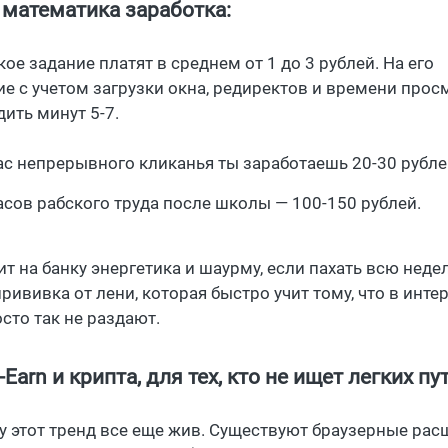
 математика заработка:
кое задание платят в среднем от 1 до 3 рублей. На его
е с учетом загрузки окна, редиректов и времени прос
ить минут 5-7.
час непрерывного кликанья ты заработаешь 20-30 рубле
часов рабского труда после школы — 100-150 рублей.
ит на банку энергетика и шаурму, если пахать всю неде
рививка от лени, которая быстро учит тому, что в инте
сто так не раздают.
-Earn и крипта, для тех, кто не ищет легких пу
ду этот тренд все еще жив. Существуют браузерные ра