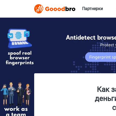
Партнерки
Как з
деньг
с