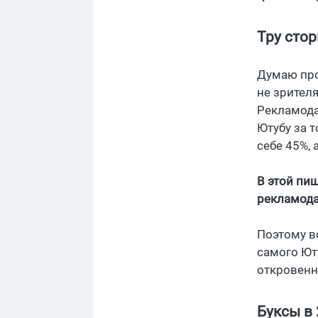
Тру стор
Думаю про
не зрителя
Рекламода
Ютубу за т
себе 45%, 
В этой пищ
рекламода
Поэтому в
самого Юту
откровенн
Буксы в 