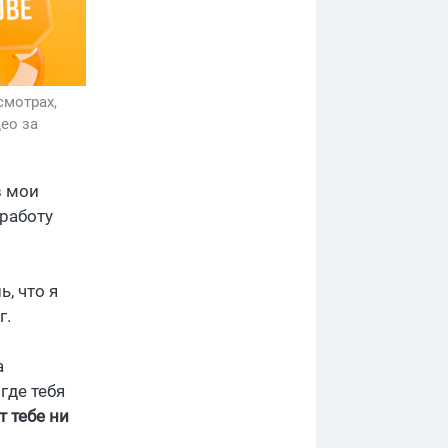
смотрах,
ео за
в мои
 работу
, что я
г.
а
где тебя
т тебе ни