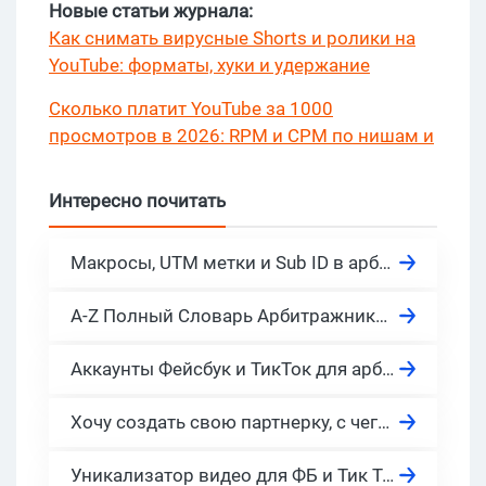
Новые статьи журнала:
Как снимать вирусные Shorts и ролики на
YouTube: форматы, хуки и удержание
Сколько платит YouTube за 1000
просмотров в 2026: RPM и CPM по нишам и
странам?
Интересно почитать
Макросы, UTM метки и Sub ID в арбитраже
A-Z Полный Словарь Арбитражника Трафика, обновление 2026
Аккаунты Фейсбук и ТикТок для арбитража в 2026: бесплатно, фарм, автореги что это?
Хочу создать свою партнерку, с чего начать? 10 готовых платформ под партнерскую программу с ценами.
Уникализатор видео для ФБ и Тик Ток. Как бесплатно уникализировать видео креативы для Ютуб и других рекламных сетей